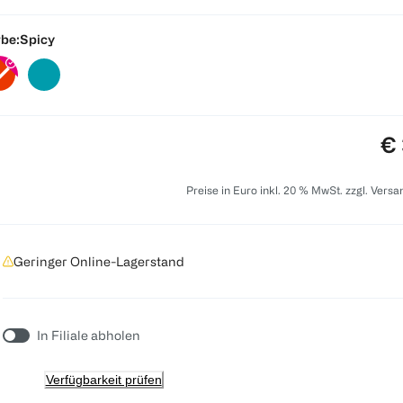
be:
Spicy
Pr
€ 
Preise in Euro inkl. 20 % MwSt. zzgl. Vers
Geringer Online-Lagerstand
In Filiale abholen
Verfügbarkeit prüfen