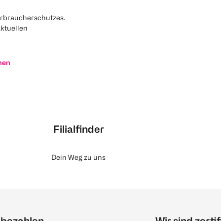
rbraucherschutzes.
aktuellen
nen
Filialfinder
Dein Weg zu uns
 bezahlen
Wir sind zertif