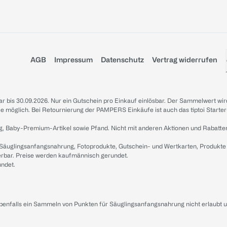
AGB
Impressum
Datenschutz
Vertrag widerrufen
sbar bis 30.09.2026. Nur ein Gutschein pro Einkauf einlösbar. Der Sammelwert wir
iale möglich. Bei Retournierung der PAMPERS Einkäufe ist auch das tiptoi Starter
g, Baby-Premium-Artikel sowie Pfand. Nicht mit anderen Aktionen und Rabatte
 Säuglingsanfangsnahrung, Fotoprodukte, Gutschein- und Wertkarten, Produkte
erbar. Preise werden kaufmännisch gerundet.
undet.
ebenfalls ein Sammeln von Punkten für Säuglingsanfangsnahrung nicht erlaubt 