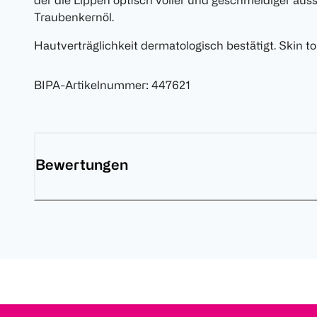
der die Lippen optisch voller und geschmeidiger aus
Traubenkernöl.
Hautverträglichkeit dermatologisch bestätigt. Skin t
BIPA-Artikelnummer
:
447621
Bewertungen