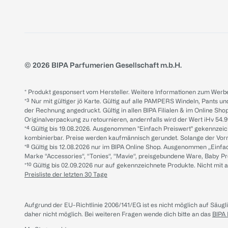
© 2026 BIPA Parfumerien Gesellschaft m.b.H.
* Produkt gesponsert vom Hersteller. Weitere Informationen zum Werbe
*³ Nur mit gültiger jö Karte. Gültig auf alle PAMPERS Windeln, Pants un
der Rechnung angedruckt. Gültig in allen BIPA Filialen & im Online Shop
Originalverpackung zu retournieren, andernfalls wird der Wert iHv 54.9
*⁴ Gültig bis 19.08.2026. Ausgenommen "Einfach Preiswert" gekennze
kombinierbar. Preise werden kaufmännisch gerundet. Solange der Vorrat 
*⁸ Gültig bis 12.08.2026 nur im BIPA Online Shop. Ausgenommen „Einf
Marke “Accessories“, “Tonies“, “Mavie“, preisgebundene Ware, Baby P
*¹⁰ Gültig bis 02.09.2026 nur auf gekennzeichnete Produkte. Nicht mi
Preisliste der letzten 30 Tage
Aufgrund der EU-Richtlinie 2006/141/EG ist es nicht möglich auf Säug
daher nicht möglich.
Bei weiteren Fragen wende dich bitte an das
BIPA