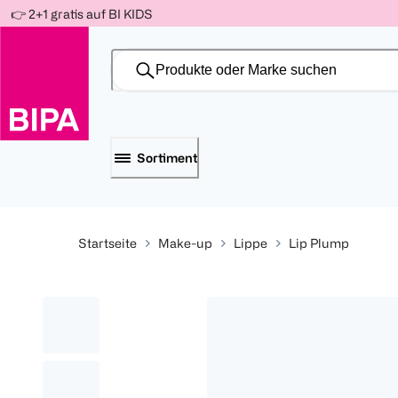
Weiter
👉 2+1 gratis auf BI KIDS
Für
Für
Für
zum
300 Ös
500 Ös
150 Ös
Inhalt
-20%
-10%
-15%
Sortiment
Startseite
Make-up
Lippe
Lip Plump