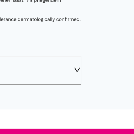
sehen lässt. Mit pflegendem
olerance dermatologically confirmed.