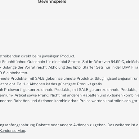
Gewinnspiele
treibenden direkt beim jeweiligen Produkt.
d Feuchttücher. Gutschein für ein tiptoi Starter-Set im Wert von 54.99 €, einlö
. Solange der Vorrat reicht. Abholung des tiptoi Starter Sets nur in der BIPA Fil
9 € einbehalten.
ichnete Produkte, mit SALE gekennzeichnete Produkte, Säuglingsanfangsnahrun
reicht. Bei 1+1 Aktionen ist das günstigste Produkt gratis.
ach Preiswert“ gekennzeichnete Produkte, mit SALE gekennzeichnete Produkte,
remium- Artikel sowie Pfand. Nicht mit anderen Rabatten und Aktionen kombini
t anderen Rabatten und Aktionen kombinierbar. Preise werden kaufmännisch ger
lingsanfangsnahrung Rabatte oder andere Aktionen zu geben. Des weiteren ist 
 Kundenservice
.