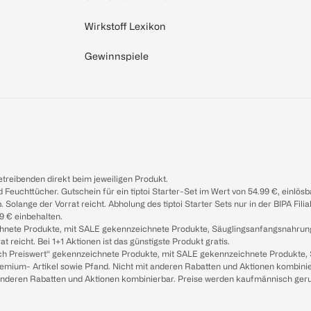
Wirkstoff Lexikon
Gewinnspiele
treibenden direkt beim jeweiligen Produkt.
d Feuchttücher. Gutschein für ein tiptoi Starter-Set im Wert von 54.99 €, einlö
. Solange der Vorrat reicht. Abholung des tiptoi Starter Sets nur in der BIPA Fil
9 € einbehalten.
ichnete Produkte, mit SALE gekennzeichnete Produkte, Säuglingsanfangsnahrun
reicht. Bei 1+1 Aktionen ist das günstigste Produkt gratis.
ach Preiswert“ gekennzeichnete Produkte, mit SALE gekennzeichnete Produkte,
remium- Artikel sowie Pfand. Nicht mit anderen Rabatten und Aktionen kombini
t anderen Rabatten und Aktionen kombinierbar. Preise werden kaufmännisch ger