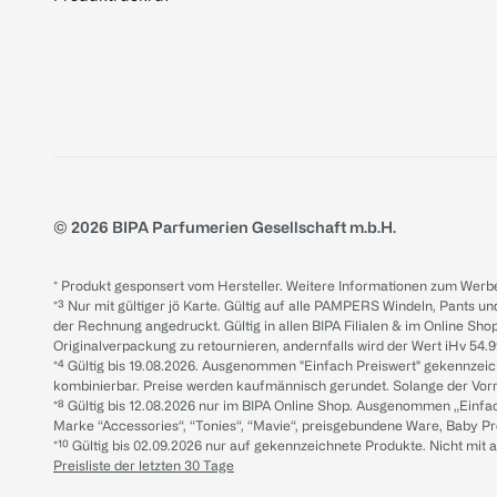
© 2026 BIPA Parfumerien Gesellschaft m.b.H.
* Produkt gesponsert vom Hersteller. Weitere Informationen zum Werbe
*³ Nur mit gültiger jö Karte. Gültig auf alle PAMPERS Windeln, Pants un
der Rechnung angedruckt. Gültig in allen BIPA Filialen & im Online Shop
Originalverpackung zu retournieren, andernfalls wird der Wert iHv 54.9
*⁴ Gültig bis 19.08.2026. Ausgenommen "Einfach Preiswert" gekennze
kombinierbar. Preise werden kaufmännisch gerundet. Solange der Vorrat 
*⁸ Gültig bis 12.08.2026 nur im BIPA Online Shop. Ausgenommen „Einf
Marke “Accessories“, “Tonies“, “Mavie“, preisgebundene Ware, Baby P
*¹⁰ Gültig bis 02.09.2026 nur auf gekennzeichnete Produkte. Nicht mi
Preisliste der letzten 30 Tage