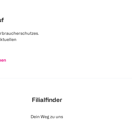
uf
rbraucherschutzes.
aktuellen
nen
Filialfinder
Dein Weg zu uns