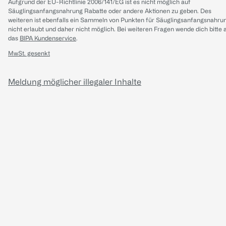
Aufgrund der EU-Richtlinie 2006/141/EG ist es nicht möglich auf
Säuglingsanfangsnahrung Rabatte oder andere Aktionen zu geben. Des
weiteren ist ebenfalls ein Sammeln von Punkten für Säuglingsanfangsnahru
nicht erlaubt und daher nicht möglich.
Bei weiteren Fragen wende dich bitte 
das
BIPA Kundenservice
.
MwSt. gesenkt
Meldung möglicher illegaler Inhalte