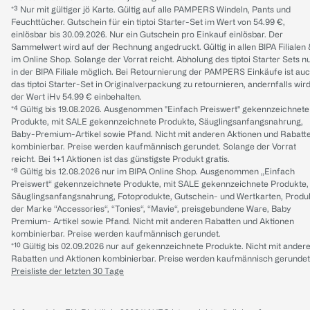
*³ Nur mit gültiger jö Karte. Gültig auf alle PAMPERS Windeln, Pants und
Feuchttücher. Gutschein für ein tiptoi Starter-Set im Wert von 54.99 €,
einlösbar bis 30.09.2026. Nur ein Gutschein pro Einkauf einlösbar. Der
Sammelwert wird auf der Rechnung angedruckt. Gültig in allen BIPA Filialen
im Online Shop. Solange der Vorrat reicht. Abholung des tiptoi Starter Sets n
in der BIPA Filiale möglich. Bei Retournierung der PAMPERS Einkäufe ist au
das tiptoi Starter-Set in Originalverpackung zu retournieren, andernfalls wir
der Wert iHv 54.99 € einbehalten.
*⁴ Gültig bis 19.08.2026. Ausgenommen "Einfach Preiswert" gekennzeichnete
Produkte, mit SALE gekennzeichnete Produkte, Säuglingsanfangsnahrung,
Baby-Premium-Artikel sowie Pfand. Nicht mit anderen Aktionen und Rabatt
kombinierbar. Preise werden kaufmännisch gerundet. Solange der Vorrat
reicht. Bei 1+1 Aktionen ist das günstigste Produkt gratis.
*⁸ Gültig bis 12.08.2026 nur im BIPA Online Shop. Ausgenommen „Einfach
Preiswert“ gekennzeichnete Produkte, mit SALE gekennzeichnete Produkte,
Säuglingsanfangsnahrung, Fotoprodukte, Gutschein- und Wertkarten, Produ
der Marke “Accessories“, “Tonies“, “Mavie“, preisgebundene Ware, Baby
Premium- Artikel sowie Pfand. Nicht mit anderen Rabatten und Aktionen
kombinierbar. Preise werden kaufmännisch gerundet.
*¹⁰ Gültig bis 02.09.2026 nur auf gekennzeichnete Produkte. Nicht mit ander
Rabatten und Aktionen kombinierbar. Preise werden kaufmännisch gerundet
Preisliste der letzten 30 Tage