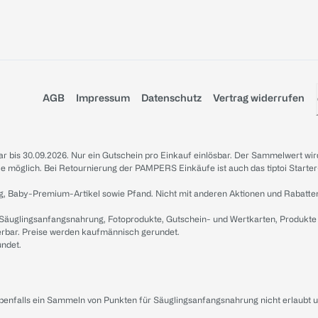
AGB
Impressum
Datenschutz
Vertrag widerrufen
sbar bis 30.09.2026. Nur ein Gutschein pro Einkauf einlösbar. Der Sammelwert wir
iale möglich. Bei Retournierung der PAMPERS Einkäufe ist auch das tiptoi Starter
g, Baby-Premium-Artikel sowie Pfand. Nicht mit anderen Aktionen und Rabatte
 Säuglingsanfangsnahrung, Fotoprodukte, Gutschein- und Wertkarten, Produkte
erbar. Preise werden kaufmännisch gerundet.
undet.
ebenfalls ein Sammeln von Punkten für Säuglingsanfangsnahrung nicht erlaubt 