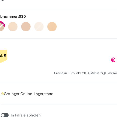
rbnummer:
030
Pr
€ 
Preise in Euro inkl. 20 % MwSt. zzgl. Vers
Geringer Online-Lagerstand
In Filiale abholen