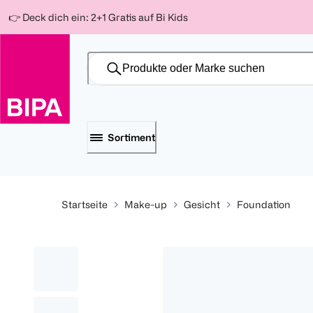
Weiter
Für
Für
Für
👉 Deck dich ein: 2+1 Gratis auf Bi Kids
zum
300 Ös
500 Ös
150 Ös
Inhalt
-20%
-10%
-15%
Sortiment
Startseite
Make-up
Gesicht
Foundation