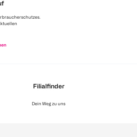
uf
rbraucherschutzes.
aktuellen
nen
Filialfinder
Dein Weg zu uns