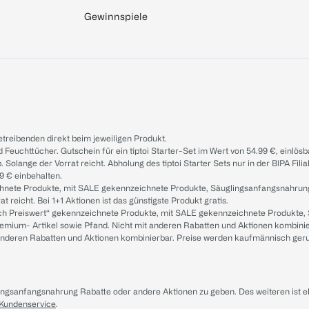
Gewinnspiele
treibenden direkt beim jeweiligen Produkt.
d Feuchttücher. Gutschein für ein tiptoi Starter-Set im Wert von 54.99 €, einlö
. Solange der Vorrat reicht. Abholung des tiptoi Starter Sets nur in der BIPA Fil
9 € einbehalten.
ichnete Produkte, mit SALE gekennzeichnete Produkte, Säuglingsanfangsnahrun
reicht. Bei 1+1 Aktionen ist das günstigste Produkt gratis.
ach Preiswert“ gekennzeichnete Produkte, mit SALE gekennzeichnete Produkte,
remium- Artikel sowie Pfand. Nicht mit anderen Rabatten und Aktionen kombini
t anderen Rabatten und Aktionen kombinierbar. Preise werden kaufmännisch ger
lingsanfangsnahrung Rabatte oder andere Aktionen zu geben. Des weiteren ist 
 Kundenservice
.