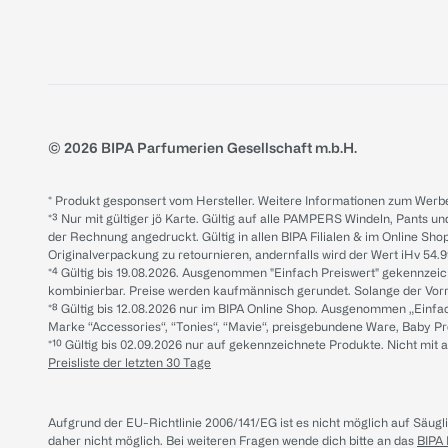
© 2026 BIPA Parfumerien Gesellschaft m.b.H.
* Produkt gesponsert vom Hersteller. Weitere Informationen zum Werbe
*³ Nur mit gültiger jö Karte. Gültig auf alle PAMPERS Windeln, Pants un
der Rechnung angedruckt. Gültig in allen BIPA Filialen & im Online Shop
Originalverpackung zu retournieren, andernfalls wird der Wert iHv 54.9
*⁴ Gültig bis 19.08.2026. Ausgenommen "Einfach Preiswert" gekennze
kombinierbar. Preise werden kaufmännisch gerundet. Solange der Vorrat 
*⁸ Gültig bis 12.08.2026 nur im BIPA Online Shop. Ausgenommen „Einf
Marke “Accessories“, “Tonies“, “Mavie“, preisgebundene Ware, Baby P
*¹⁰ Gültig bis 02.09.2026 nur auf gekennzeichnete Produkte. Nicht mi
Preisliste der letzten 30 Tage
Aufgrund der EU-Richtlinie 2006/141/EG ist es nicht möglich auf Säug
daher nicht möglich.
Bei weiteren Fragen wende dich bitte an das
BIPA