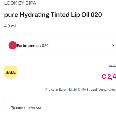
LOOK BY BIPA
pure Hydrating Tinted Lip Oil 020
4.8 ml
Farbnummer
: 020
Alte
€ 3
Preis
€ 2,
Preise in Euro inkl. 20 % MwSt. zzgl. Versandkos
Online lieferbar