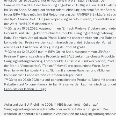
einlösbar bis 30.09.2026. Nur ein Gutschein pro Einkauf einlösbar. Der
Sammelwert wird auf der Rechnung angedruckt. Gültig in allen BIPA Filialen
im Online Shop. Solange der Vorrat reicht. Abholung des tiptoi Starter Sets n
in der BIPA Filiale möglich. Bei Retournierung der PAMPERS Einkäufe ist au
das tiptoi Starter-Set in Originalverpackung zu retournieren, andernfalls wir
der Wert iHv 54.99 € einbehalten.
*⁴ Gültig bis 19.08.2026. Ausgenommen "Einfach Preiswert" gekennzeichnete
Produkte, mit SALE gekennzeichnete Produkte, Säuglingsanfangsnahrung,
Baby-Premium-Artikel sowie Pfand. Nicht mit anderen Aktionen und Rabatt
kombinierbar. Preise werden kaufmännisch gerundet. Solange der Vorrat
reicht. Bei 1+1 Aktionen ist das günstigste Produkt gratis.
*⁸ Gültig bis 12.08.2026 nur im BIPA Online Shop. Ausgenommen „Einfach
Preiswert“ gekennzeichnete Produkte, mit SALE gekennzeichnete Produkte,
Säuglingsanfangsnahrung, Fotoprodukte, Gutschein- und Wertkarten, Produ
der Marke “Accessories“, “Tonies“, “Mavie“, preisgebundene Ware, Baby
Premium- Artikel sowie Pfand. Nicht mit anderen Rabatten und Aktionen
kombinierbar. Preise werden kaufmännisch gerundet.
*¹⁰ Gültig bis 02.09.2026 nur auf gekennzeichnete Produkte. Nicht mit ander
Rabatten und Aktionen kombinierbar. Preise werden kaufmännisch gerundet
Preisliste der letzten 30 Tage
Aufgrund der EU-Richtlinie 2006/141/EG ist es nicht möglich auf
Säuglingsanfangsnahrung Rabatte oder andere Aktionen zu geben. Des
weiteren ist ebenfalls ein Sammeln von Punkten für Säuglingsanfangsnahru