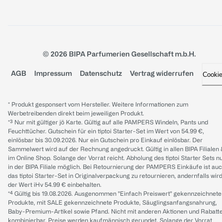
© 2026 BIPA Parfumerien Gesellschaft m.b.H.
AGB
Impressum
Datenschutz
Vertrag widerrufen
Cooki
* Produkt gesponsert vom Hersteller. Weitere Informationen zum
Werbetreibenden direkt beim jeweiligen Produkt.
*³ Nur mit gültiger jö Karte. Gültig auf alle PAMPERS Windeln, Pants und
Feuchttücher. Gutschein für ein tiptoi Starter-Set im Wert von 54.99 €,
einlösbar bis 30.09.2026. Nur ein Gutschein pro Einkauf einlösbar. Der
Sammelwert wird auf der Rechnung angedruckt. Gültig in allen BIPA Filialen
im Online Shop. Solange der Vorrat reicht. Abholung des tiptoi Starter Sets n
in der BIPA Filiale möglich. Bei Retournierung der PAMPERS Einkäufe ist au
das tiptoi Starter-Set in Originalverpackung zu retournieren, andernfalls wir
der Wert iHv 54.99 € einbehalten.
*⁴ Gültig bis 19.08.2026. Ausgenommen "Einfach Preiswert" gekennzeichnete
Produkte, mit SALE gekennzeichnete Produkte, Säuglingsanfangsnahrung,
Baby-Premium-Artikel sowie Pfand. Nicht mit anderen Aktionen und Rabatt
kombinierbar. Preise werden kaufmännisch gerundet. Solange der Vorrat