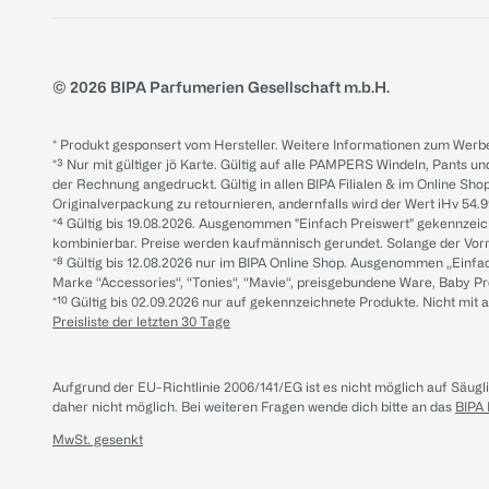
© 2026 BIPA Parfumerien Gesellschaft m.b.H.
* Produkt gesponsert vom Hersteller. Weitere Informationen zum Werbe
*³ Nur mit gültiger jö Karte. Gültig auf alle PAMPERS Windeln, Pants un
der Rechnung angedruckt. Gültig in allen BIPA Filialen & im Online Shop
Originalverpackung zu retournieren, andernfalls wird der Wert iHv 54.9
*⁴ Gültig bis 19.08.2026. Ausgenommen "Einfach Preiswert" gekennze
kombinierbar. Preise werden kaufmännisch gerundet. Solange der Vorrat 
*⁸ Gültig bis 12.08.2026 nur im BIPA Online Shop. Ausgenommen „Einf
Marke “Accessories“, “Tonies“, “Mavie“, preisgebundene Ware, Baby P
*¹⁰ Gültig bis 02.09.2026 nur auf gekennzeichnete Produkte. Nicht mi
Preisliste der letzten 30 Tage
Aufgrund der EU-Richtlinie 2006/141/EG ist es nicht möglich auf Säug
daher nicht möglich.
Bei weiteren Fragen wende dich bitte an das
BIPA
MwSt. gesenkt