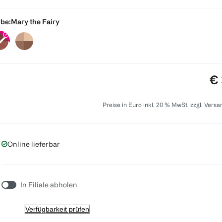
be:
Mary the Fairy
Pr
€ 
Preise in Euro inkl. 20 % MwSt. zzgl. Vers
Online lieferbar
In Filiale abholen
Verfügbarkeit prüfen