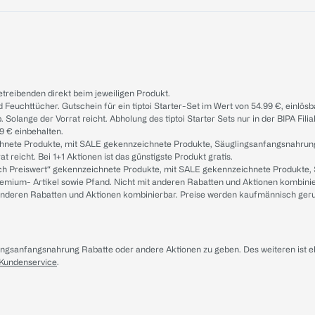
treibenden direkt beim jeweiligen Produkt.
d Feuchttücher. Gutschein für ein tiptoi Starter-Set im Wert von 54.99 €, einlö
. Solange der Vorrat reicht. Abholung des tiptoi Starter Sets nur in der BIPA Fil
9 € einbehalten.
ichnete Produkte, mit SALE gekennzeichnete Produkte, Säuglingsanfangsnahrun
reicht. Bei 1+1 Aktionen ist das günstigste Produkt gratis.
ach Preiswert“ gekennzeichnete Produkte, mit SALE gekennzeichnete Produkte,
remium- Artikel sowie Pfand. Nicht mit anderen Rabatten und Aktionen kombini
t anderen Rabatten und Aktionen kombinierbar. Preise werden kaufmännisch ger
lingsanfangsnahrung Rabatte oder andere Aktionen zu geben. Des weiteren ist 
 Kundenservice
.