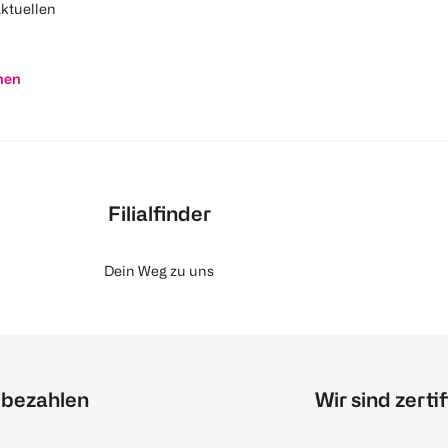
aktuellen
nen
Filialfinder
Dein Weg zu uns
 bezahlen
Wir sind zertif