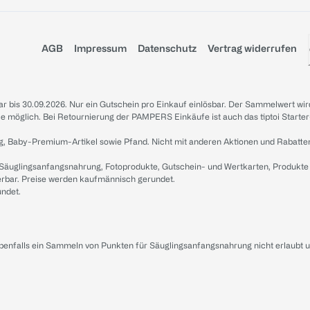
AGB
Impressum
Datenschutz
Vertrag widerrufen
sbar bis 30.09.2026. Nur ein Gutschein pro Einkauf einlösbar. Der Sammelwert wir
iale möglich. Bei Retournierung der PAMPERS Einkäufe ist auch das tiptoi Starter
g, Baby-Premium-Artikel sowie Pfand. Nicht mit anderen Aktionen und Rabatte
 Säuglingsanfangsnahrung, Fotoprodukte, Gutschein- und Wertkarten, Produkte
erbar. Preise werden kaufmännisch gerundet.
undet.
ebenfalls ein Sammeln von Punkten für Säuglingsanfangsnahrung nicht erlaubt 