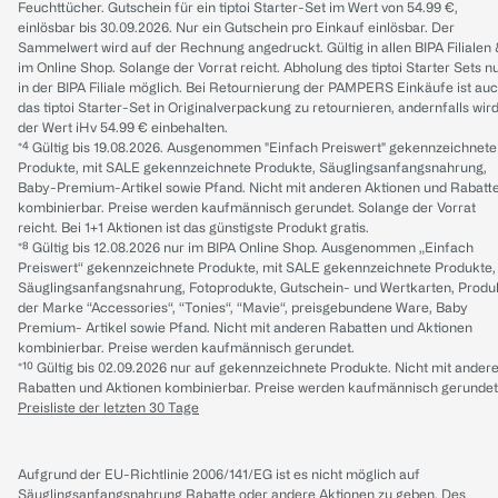
Feuchttücher. Gutschein für ein tiptoi Starter-Set im Wert von 54.99 €,
einlösbar bis 30.09.2026. Nur ein Gutschein pro Einkauf einlösbar. Der
Sammelwert wird auf der Rechnung angedruckt. Gültig in allen BIPA Filialen
im Online Shop. Solange der Vorrat reicht. Abholung des tiptoi Starter Sets n
in der BIPA Filiale möglich. Bei Retournierung der PAMPERS Einkäufe ist au
das tiptoi Starter-Set in Originalverpackung zu retournieren, andernfalls wir
der Wert iHv 54.99 € einbehalten.
*⁴ Gültig bis 19.08.2026. Ausgenommen "Einfach Preiswert" gekennzeichnete
Produkte, mit SALE gekennzeichnete Produkte, Säuglingsanfangsnahrung,
Baby-Premium-Artikel sowie Pfand. Nicht mit anderen Aktionen und Rabatt
kombinierbar. Preise werden kaufmännisch gerundet. Solange der Vorrat
reicht. Bei 1+1 Aktionen ist das günstigste Produkt gratis.
*⁸ Gültig bis 12.08.2026 nur im BIPA Online Shop. Ausgenommen „Einfach
Preiswert“ gekennzeichnete Produkte, mit SALE gekennzeichnete Produkte,
Säuglingsanfangsnahrung, Fotoprodukte, Gutschein- und Wertkarten, Produ
der Marke “Accessories“, “Tonies“, “Mavie“, preisgebundene Ware, Baby
Premium- Artikel sowie Pfand. Nicht mit anderen Rabatten und Aktionen
kombinierbar. Preise werden kaufmännisch gerundet.
*¹⁰ Gültig bis 02.09.2026 nur auf gekennzeichnete Produkte. Nicht mit ander
Rabatten und Aktionen kombinierbar. Preise werden kaufmännisch gerundet
Preisliste der letzten 30 Tage
Aufgrund der EU-Richtlinie 2006/141/EG ist es nicht möglich auf
Säuglingsanfangsnahrung Rabatte oder andere Aktionen zu geben. Des