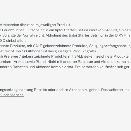
treibenden direkt beim jeweiligen Produkt.
d Feuchttücher. Gutschein für ein tiptoi Starter-Set im Wert von 54.99 €, einlö
. Solange der Vorrat reicht. Abholung des tiptoi Starter Sets nur in der BIPA Fil
9 € einbehalten.
ichnete Produkte, mit SALE gekennzeichnete Produkte, Säuglingsanfangsnahrun
reicht. Bei 1+1 Aktionen ist das günstigste Produkt gratis.
ach Preiswert“ gekennzeichnete Produkte, mit SALE gekennzeichnete Produkte,
remium- Artikel sowie Pfand. Nicht mit anderen Rabatten und Aktionen kombini
t anderen Rabatten und Aktionen kombinierbar. Preise werden kaufmännisch ger
lingsanfangsnahrung Rabatte oder andere Aktionen zu geben. Des weiteren ist 
 Kundenservice
.