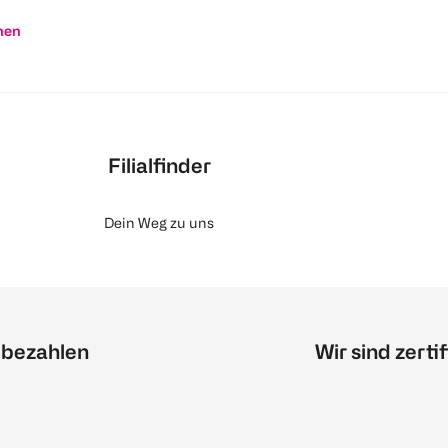
nen
Filialfinder
Dein Weg zu uns
 bezahlen
Wir sind zertif