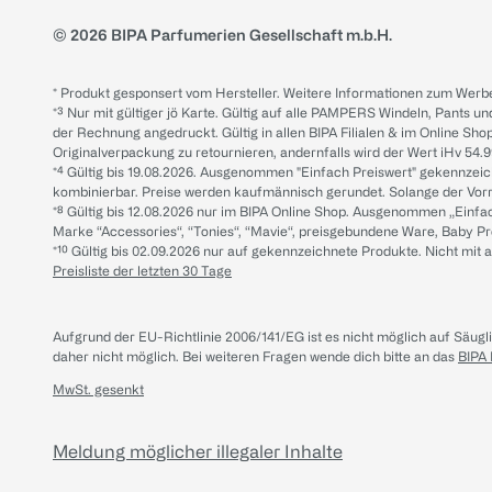
© 2026 BIPA Parfumerien Gesellschaft m.b.H.
* Produkt gesponsert vom Hersteller. Weitere Informationen zum Werbe
*³ Nur mit gültiger jö Karte. Gültig auf alle PAMPERS Windeln, Pants un
der Rechnung angedruckt. Gültig in allen BIPA Filialen & im Online Shop
Originalverpackung zu retournieren, andernfalls wird der Wert iHv 54.9
*⁴ Gültig bis 19.08.2026. Ausgenommen "Einfach Preiswert" gekennze
kombinierbar. Preise werden kaufmännisch gerundet. Solange der Vorrat 
*⁸ Gültig bis 12.08.2026 nur im BIPA Online Shop. Ausgenommen „Einf
Marke “Accessories“, “Tonies“, “Mavie“, preisgebundene Ware, Baby P
*¹⁰ Gültig bis 02.09.2026 nur auf gekennzeichnete Produkte. Nicht mi
Preisliste der letzten 30 Tage
Aufgrund der EU-Richtlinie 2006/141/EG ist es nicht möglich auf Säug
daher nicht möglich.
Bei weiteren Fragen wende dich bitte an das
BIPA
MwSt. gesenkt
Meldung möglicher illegaler Inhalte