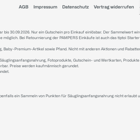
AGB
Impressum
Datenschutz
Vertrag widerrufen
sbar bis 30.09.2026. Nur ein Gutschein pro Einkauf einlösbar. Der Sammelwert wir
iale möglich. Bei Retournierung der PAMPERS Einkäufe ist auch das tiptoi Starter
g, Baby-Premium-Artikel sowie Pfand. Nicht mit anderen Aktionen und Rabatte
 Säuglingsanfangsnahrung, Fotoprodukte, Gutschein- und Wertkarten, Produkte
erbar. Preise werden kaufmännisch gerundet.
undet.
ebenfalls ein Sammeln von Punkten für Säuglingsanfangsnahrung nicht erlaubt 