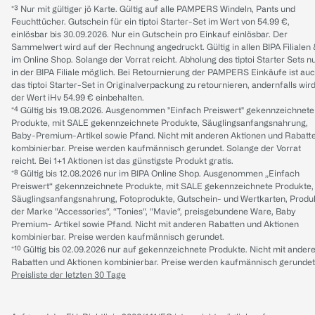
*³ Nur mit gültiger jö Karte. Gültig auf alle PAMPERS Windeln, Pants und
Feuchttücher. Gutschein für ein tiptoi Starter-Set im Wert von 54.99 €,
einlösbar bis 30.09.2026. Nur ein Gutschein pro Einkauf einlösbar. Der
Sammelwert wird auf der Rechnung angedruckt. Gültig in allen BIPA Filialen
im Online Shop. Solange der Vorrat reicht. Abholung des tiptoi Starter Sets n
in der BIPA Filiale möglich. Bei Retournierung der PAMPERS Einkäufe ist au
das tiptoi Starter-Set in Originalverpackung zu retournieren, andernfalls wir
der Wert iHv 54.99 € einbehalten.
*⁴ Gültig bis 19.08.2026. Ausgenommen "Einfach Preiswert" gekennzeichnete
Produkte, mit SALE gekennzeichnete Produkte, Säuglingsanfangsnahrung,
Baby-Premium-Artikel sowie Pfand. Nicht mit anderen Aktionen und Rabatt
kombinierbar. Preise werden kaufmännisch gerundet. Solange der Vorrat
reicht. Bei 1+1 Aktionen ist das günstigste Produkt gratis.
*⁸ Gültig bis 12.08.2026 nur im BIPA Online Shop. Ausgenommen „Einfach
Preiswert“ gekennzeichnete Produkte, mit SALE gekennzeichnete Produkte,
Säuglingsanfangsnahrung, Fotoprodukte, Gutschein- und Wertkarten, Produ
der Marke “Accessories“, “Tonies“, “Mavie“, preisgebundene Ware, Baby
Premium- Artikel sowie Pfand. Nicht mit anderen Rabatten und Aktionen
kombinierbar. Preise werden kaufmännisch gerundet.
*¹⁰ Gültig bis 02.09.2026 nur auf gekennzeichnete Produkte. Nicht mit ander
Rabatten und Aktionen kombinierbar. Preise werden kaufmännisch gerundet
Preisliste der letzten 30 Tage