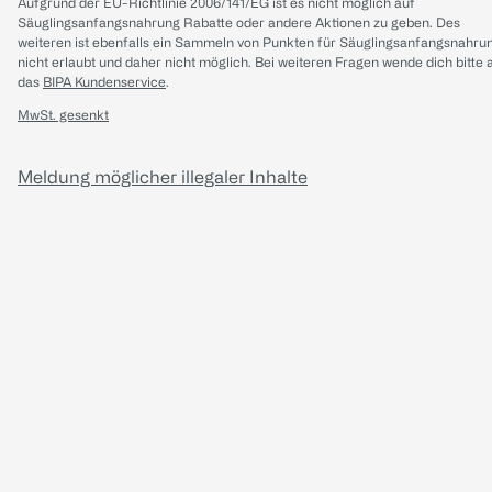
Aufgrund der EU-Richtlinie 2006/141/EG ist es nicht möglich auf
Säuglingsanfangsnahrung Rabatte oder andere Aktionen zu geben. Des
weiteren ist ebenfalls ein Sammeln von Punkten für Säuglingsanfangsnahru
nicht erlaubt und daher nicht möglich.
Bei weiteren Fragen wende dich bitte 
das
BIPA Kundenservice
.
MwSt. gesenkt
Meldung möglicher illegaler Inhalte