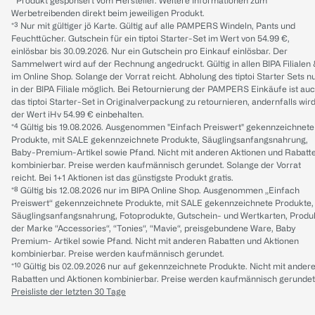
* Produkt gesponsert vom Hersteller. Weitere Informationen zum
Werbetreibenden direkt beim jeweiligen Produkt.
*³ Nur mit gültiger jö Karte. Gültig auf alle PAMPERS Windeln, Pants und
Feuchttücher. Gutschein für ein tiptoi Starter-Set im Wert von 54.99 €,
einlösbar bis 30.09.2026. Nur ein Gutschein pro Einkauf einlösbar. Der
Sammelwert wird auf der Rechnung angedruckt. Gültig in allen BIPA Filialen
im Online Shop. Solange der Vorrat reicht. Abholung des tiptoi Starter Sets n
in der BIPA Filiale möglich. Bei Retournierung der PAMPERS Einkäufe ist au
das tiptoi Starter-Set in Originalverpackung zu retournieren, andernfalls wir
der Wert iHv 54.99 € einbehalten.
*⁴ Gültig bis 19.08.2026. Ausgenommen "Einfach Preiswert" gekennzeichnete
Produkte, mit SALE gekennzeichnete Produkte, Säuglingsanfangsnahrung,
Baby-Premium-Artikel sowie Pfand. Nicht mit anderen Aktionen und Rabatt
kombinierbar. Preise werden kaufmännisch gerundet. Solange der Vorrat
reicht. Bei 1+1 Aktionen ist das günstigste Produkt gratis.
*⁸ Gültig bis 12.08.2026 nur im BIPA Online Shop. Ausgenommen „Einfach
Preiswert“ gekennzeichnete Produkte, mit SALE gekennzeichnete Produkte,
Säuglingsanfangsnahrung, Fotoprodukte, Gutschein- und Wertkarten, Produ
der Marke “Accessories“, “Tonies“, “Mavie“, preisgebundene Ware, Baby
Premium- Artikel sowie Pfand. Nicht mit anderen Rabatten und Aktionen
kombinierbar. Preise werden kaufmännisch gerundet.
*¹⁰ Gültig bis 02.09.2026 nur auf gekennzeichnete Produkte. Nicht mit ander
Rabatten und Aktionen kombinierbar. Preise werden kaufmännisch gerundet
Preisliste der letzten 30 Tage