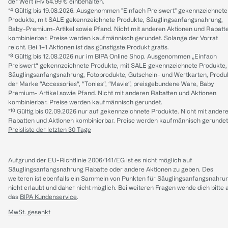
der Wert iHv 54.99 € einbehalten.
*⁴ Gültig bis 19.08.2026. Ausgenommen "Einfach Preiswert" gekennzeichnete
Produkte, mit SALE gekennzeichnete Produkte, Säuglingsanfangsnahrung,
Baby-Premium-Artikel sowie Pfand. Nicht mit anderen Aktionen und Rabatt
kombinierbar. Preise werden kaufmännisch gerundet. Solange der Vorrat
reicht. Bei 1+1 Aktionen ist das günstigste Produkt gratis.
*⁸ Gültig bis 12.08.2026 nur im BIPA Online Shop. Ausgenommen „Einfach
Preiswert“ gekennzeichnete Produkte, mit SALE gekennzeichnete Produkte,
Säuglingsanfangsnahrung, Fotoprodukte, Gutschein- und Wertkarten, Produ
der Marke “Accessories“, “Tonies“, “Mavie“, preisgebundene Ware, Baby
Premium- Artikel sowie Pfand. Nicht mit anderen Rabatten und Aktionen
kombinierbar. Preise werden kaufmännisch gerundet.
*¹⁰ Gültig bis 02.09.2026 nur auf gekennzeichnete Produkte. Nicht mit ander
Rabatten und Aktionen kombinierbar. Preise werden kaufmännisch gerundet
Preisliste der letzten 30 Tage
Aufgrund der EU-Richtlinie 2006/141/EG ist es nicht möglich auf
Säuglingsanfangsnahrung Rabatte oder andere Aktionen zu geben. Des
weiteren ist ebenfalls ein Sammeln von Punkten für Säuglingsanfangsnahru
nicht erlaubt und daher nicht möglich.
Bei weiteren Fragen wende dich bitte 
das
BIPA Kundenservice
.
MwSt. gesenkt