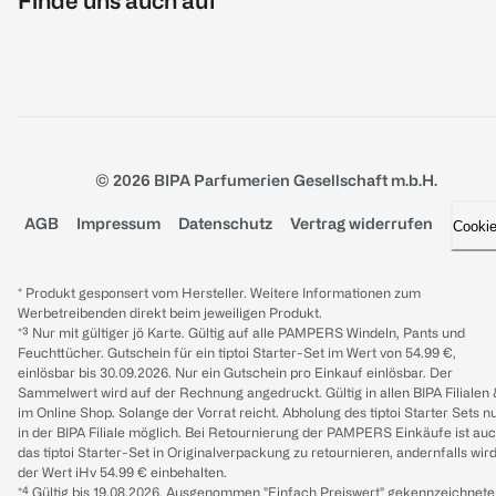
Finde uns auch auf
© 2026 BIPA Parfumerien Gesellschaft m.b.H.
AGB
Impressum
Datenschutz
Vertrag widerrufen
Cooki
* Produkt gesponsert vom Hersteller. Weitere Informationen zum
Werbetreibenden direkt beim jeweiligen Produkt.
*³ Nur mit gültiger jö Karte. Gültig auf alle PAMPERS Windeln, Pants und
Feuchttücher. Gutschein für ein tiptoi Starter-Set im Wert von 54.99 €,
einlösbar bis 30.09.2026. Nur ein Gutschein pro Einkauf einlösbar. Der
Sammelwert wird auf der Rechnung angedruckt. Gültig in allen BIPA Filialen
im Online Shop. Solange der Vorrat reicht. Abholung des tiptoi Starter Sets n
in der BIPA Filiale möglich. Bei Retournierung der PAMPERS Einkäufe ist au
das tiptoi Starter-Set in Originalverpackung zu retournieren, andernfalls wir
der Wert iHv 54.99 € einbehalten.
*⁴ Gültig bis 19.08.2026. Ausgenommen "Einfach Preiswert" gekennzeichnete