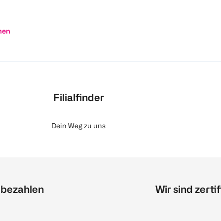
nen
Filialfinder
Dein Weg zu uns
 bezahlen
Wir sind zertif