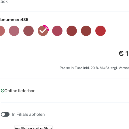
tück
rbnummer:
485
Pre
€ 1
Preise in Euro inkl. 20 % MwSt. zzgl. Vers
Online lieferbar
In Filiale abholen
Verfügbarkeit prüfen