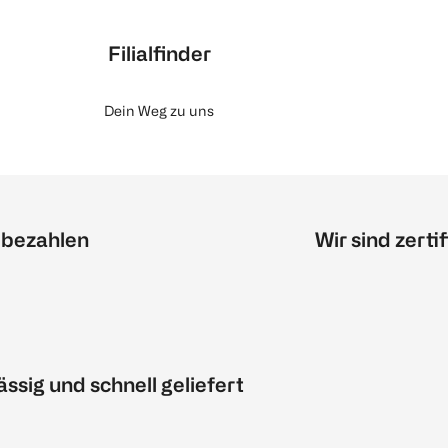
Filialfinder
Dein Weg zu uns
 bezahlen
Wir sind zertif
ässig und schnell geliefert