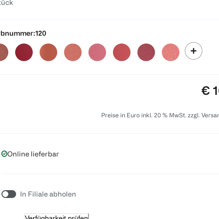
tück
rbnummer:
120
Pre
€ 1
Preise in Euro inkl. 20 % MwSt. zzgl. Vers
Online lieferbar
In Filiale abholen
Verfügbarkeit prüfen