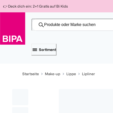
Weiter
Für
Für
Für
👉 Deck dich ein: 2+1 Gratis auf Bi Kids
zum
300 Ös
500 Ös
150 Ös
Inhalt
-20%
-10%
-15%
Sortiment
Startseite
Make-up
Lippe
Lipliner