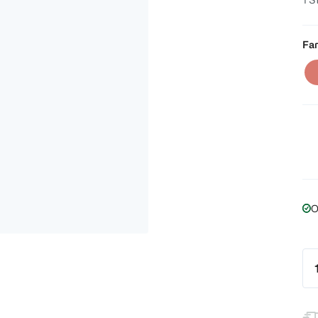
Far
O