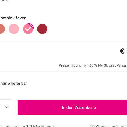
be:
pink fever
Pr
€ 
Preise in Euro inkl. 20 % MwSt. zzgl. Vers
nline lieferbar
In den Warenkorb
Lieferung in 2-3 Werktagen
Gratis Lieferun