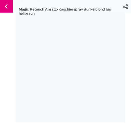
Weiter
Für
Für
Für
Magic Retouch Ansatz-Kaschierspray dunkelblond bis
zum
300 Ös
500 Ös
150 Ös
hellbraun
Inhalt
-20%
-10%
-15%