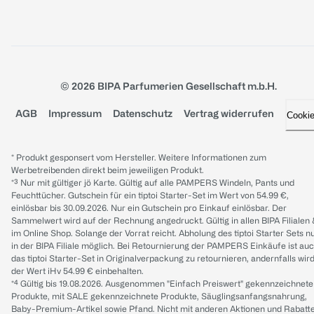
© 2026 BIPA Parfumerien Gesellschaft m.b.H.
AGB
Impressum
Datenschutz
Vertrag widerrufen
Cooki
* Produkt gesponsert vom Hersteller. Weitere Informationen zum
Werbetreibenden direkt beim jeweiligen Produkt.
*³ Nur mit gültiger jö Karte. Gültig auf alle PAMPERS Windeln, Pants und
Feuchttücher. Gutschein für ein tiptoi Starter-Set im Wert von 54.99 €,
einlösbar bis 30.09.2026. Nur ein Gutschein pro Einkauf einlösbar. Der
Sammelwert wird auf der Rechnung angedruckt. Gültig in allen BIPA Filialen
im Online Shop. Solange der Vorrat reicht. Abholung des tiptoi Starter Sets n
in der BIPA Filiale möglich. Bei Retournierung der PAMPERS Einkäufe ist au
das tiptoi Starter-Set in Originalverpackung zu retournieren, andernfalls wir
der Wert iHv 54.99 € einbehalten.
*⁴ Gültig bis 19.08.2026. Ausgenommen "Einfach Preiswert" gekennzeichnete
Produkte, mit SALE gekennzeichnete Produkte, Säuglingsanfangsnahrung,
Baby-Premium-Artikel sowie Pfand. Nicht mit anderen Aktionen und Rabatt