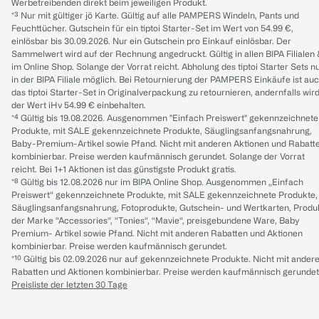
Werbetreibenden direkt beim jeweiligen Produkt.
*³ Nur mit gültiger jö Karte. Gültig auf alle PAMPERS Windeln, Pants und
Feuchttücher. Gutschein für ein tiptoi Starter-Set im Wert von 54.99 €,
einlösbar bis 30.09.2026. Nur ein Gutschein pro Einkauf einlösbar. Der
Sammelwert wird auf der Rechnung angedruckt. Gültig in allen BIPA Filialen
im Online Shop. Solange der Vorrat reicht. Abholung des tiptoi Starter Sets n
in der BIPA Filiale möglich. Bei Retournierung der PAMPERS Einkäufe ist au
das tiptoi Starter-Set in Originalverpackung zu retournieren, andernfalls wir
der Wert iHv 54.99 € einbehalten.
*⁴ Gültig bis 19.08.2026. Ausgenommen "Einfach Preiswert" gekennzeichnete
Produkte, mit SALE gekennzeichnete Produkte, Säuglingsanfangsnahrung,
Baby-Premium-Artikel sowie Pfand. Nicht mit anderen Aktionen und Rabatt
kombinierbar. Preise werden kaufmännisch gerundet. Solange der Vorrat
reicht. Bei 1+1 Aktionen ist das günstigste Produkt gratis.
*⁸ Gültig bis 12.08.2026 nur im BIPA Online Shop. Ausgenommen „Einfach
Preiswert“ gekennzeichnete Produkte, mit SALE gekennzeichnete Produkte,
Säuglingsanfangsnahrung, Fotoprodukte, Gutschein- und Wertkarten, Produ
der Marke “Accessories“, “Tonies“, “Mavie“, preisgebundene Ware, Baby
Premium- Artikel sowie Pfand. Nicht mit anderen Rabatten und Aktionen
kombinierbar. Preise werden kaufmännisch gerundet.
*¹⁰ Gültig bis 02.09.2026 nur auf gekennzeichnete Produkte. Nicht mit ander
Rabatten und Aktionen kombinierbar. Preise werden kaufmännisch gerundet
Preisliste der letzten 30 Tage