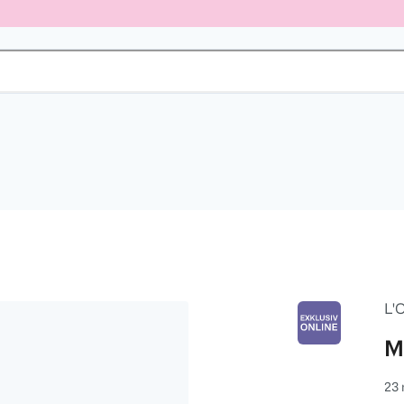
L'
M
23 