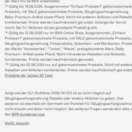
der Wert iHv 54.99 € einbehalten.
*⁴ Gültig bis 19.08.2026. Ausgenommen "Einfach Preiswert" gekennzeichnete
Produkte, mit SALE gekennzeichnete Produkte, Säuglingsanfangsnahrung,
Baby-Premium-Artikel sowie Pfand. Nicht mit anderen Aktionen und Rabatt
kombinierbar. Preise werden kaufmännisch gerundet. Solange der Vorrat
reicht. Bei 1+1 Aktionen ist das günstigste Produkt gratis.
*⁸ Gültig bis 12.08.2026 nur im BIPA Online Shop. Ausgenommen „Einfach
Preiswert“ gekennzeichnete Produkte, mit SALE gekennzeichnete Produkte,
Säuglingsanfangsnahrung, Fotoprodukte, Gutschein- und Wertkarten, Produ
der Marke “Accessories“, “Tonies“, “Mavie“, preisgebundene Ware, Baby
Premium- Artikel sowie Pfand. Nicht mit anderen Rabatten und Aktionen
kombinierbar. Preise werden kaufmännisch gerundet.
*¹⁰ Gültig bis 02.09.2026 nur auf gekennzeichnete Produkte. Nicht mit ander
Rabatten und Aktionen kombinierbar. Preise werden kaufmännisch gerundet
Preisliste der letzten 30 Tage
Aufgrund der EU-Richtlinie 2006/141/EG ist es nicht möglich auf
Säuglingsanfangsnahrung Rabatte oder andere Aktionen zu geben. Des
weiteren ist ebenfalls ein Sammeln von Punkten für Säuglingsanfangsnahru
nicht erlaubt und daher nicht möglich.
Bei weiteren Fragen wende dich bitte 
das
BIPA Kundenservice
.
MwSt. gesenkt