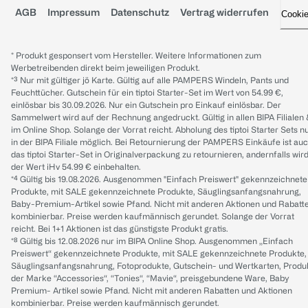
AGB
Impressum
Datenschutz
Vertrag widerrufen
Cooki
* Produkt gesponsert vom Hersteller. Weitere Informationen zum
Werbetreibenden direkt beim jeweiligen Produkt.
*³ Nur mit gültiger jö Karte. Gültig auf alle PAMPERS Windeln, Pants und
Feuchttücher. Gutschein für ein tiptoi Starter-Set im Wert von 54.99 €,
einlösbar bis 30.09.2026. Nur ein Gutschein pro Einkauf einlösbar. Der
Sammelwert wird auf der Rechnung angedruckt. Gültig in allen BIPA Filialen
im Online Shop. Solange der Vorrat reicht. Abholung des tiptoi Starter Sets n
in der BIPA Filiale möglich. Bei Retournierung der PAMPERS Einkäufe ist au
das tiptoi Starter-Set in Originalverpackung zu retournieren, andernfalls wir
der Wert iHv 54.99 € einbehalten.
*⁴ Gültig bis 19.08.2026. Ausgenommen "Einfach Preiswert" gekennzeichnete
Produkte, mit SALE gekennzeichnete Produkte, Säuglingsanfangsnahrung,
Baby-Premium-Artikel sowie Pfand. Nicht mit anderen Aktionen und Rabatt
kombinierbar. Preise werden kaufmännisch gerundet. Solange der Vorrat
reicht. Bei 1+1 Aktionen ist das günstigste Produkt gratis.
*⁸ Gültig bis 12.08.2026 nur im BIPA Online Shop. Ausgenommen „Einfach
Preiswert“ gekennzeichnete Produkte, mit SALE gekennzeichnete Produkte,
Säuglingsanfangsnahrung, Fotoprodukte, Gutschein- und Wertkarten, Produ
der Marke “Accessories“, “Tonies“, “Mavie“, preisgebundene Ware, Baby
Premium- Artikel sowie Pfand. Nicht mit anderen Rabatten und Aktionen
kombinierbar. Preise werden kaufmännisch gerundet.