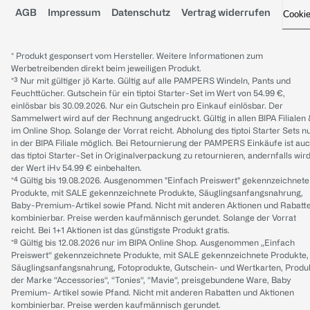
AGB
Impressum
Datenschutz
Vertrag widerrufen
Cooki
* Produkt gesponsert vom Hersteller. Weitere Informationen zum
Werbetreibenden direkt beim jeweiligen Produkt.
*³ Nur mit gültiger jö Karte. Gültig auf alle PAMPERS Windeln, Pants und
Feuchttücher. Gutschein für ein tiptoi Starter-Set im Wert von 54.99 €,
einlösbar bis 30.09.2026. Nur ein Gutschein pro Einkauf einlösbar. Der
Sammelwert wird auf der Rechnung angedruckt. Gültig in allen BIPA Filialen
im Online Shop. Solange der Vorrat reicht. Abholung des tiptoi Starter Sets n
in der BIPA Filiale möglich. Bei Retournierung der PAMPERS Einkäufe ist au
das tiptoi Starter-Set in Originalverpackung zu retournieren, andernfalls wir
der Wert iHv 54.99 € einbehalten.
*⁴ Gültig bis 19.08.2026. Ausgenommen "Einfach Preiswert" gekennzeichnete
Produkte, mit SALE gekennzeichnete Produkte, Säuglingsanfangsnahrung,
Baby-Premium-Artikel sowie Pfand. Nicht mit anderen Aktionen und Rabatt
kombinierbar. Preise werden kaufmännisch gerundet. Solange der Vorrat
reicht. Bei 1+1 Aktionen ist das günstigste Produkt gratis.
*⁸ Gültig bis 12.08.2026 nur im BIPA Online Shop. Ausgenommen „Einfach
Preiswert“ gekennzeichnete Produkte, mit SALE gekennzeichnete Produkte,
Säuglingsanfangsnahrung, Fotoprodukte, Gutschein- und Wertkarten, Produ
der Marke “Accessories“, “Tonies“, “Mavie“, preisgebundene Ware, Baby
Premium- Artikel sowie Pfand. Nicht mit anderen Rabatten und Aktionen
kombinierbar. Preise werden kaufmännisch gerundet.