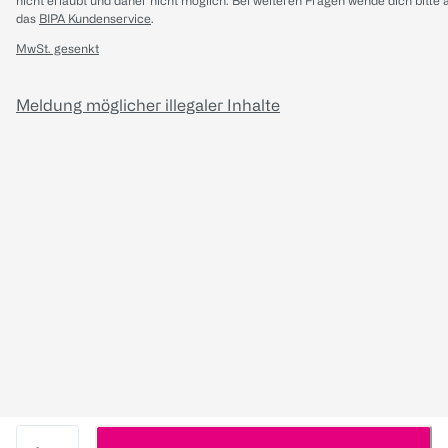
nicht erlaubt und daher nicht möglich.
Bei weiteren Fragen wende dich bitte 
das
BIPA Kundenservice
.
MwSt. gesenkt
Meldung möglicher illegaler Inhalte