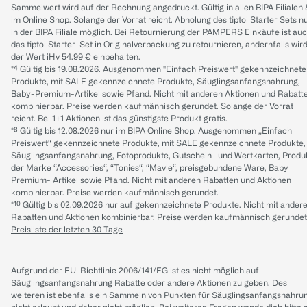
Sammelwert wird auf der Rechnung angedruckt. Gültig in allen BIPA Filialen
im Online Shop. Solange der Vorrat reicht. Abholung des tiptoi Starter Sets n
in der BIPA Filiale möglich. Bei Retournierung der PAMPERS Einkäufe ist au
das tiptoi Starter-Set in Originalverpackung zu retournieren, andernfalls wir
der Wert iHv 54.99 € einbehalten.
*⁴ Gültig bis 19.08.2026. Ausgenommen "Einfach Preiswert" gekennzeichnete
Produkte, mit SALE gekennzeichnete Produkte, Säuglingsanfangsnahrung,
Baby-Premium-Artikel sowie Pfand. Nicht mit anderen Aktionen und Rabatt
kombinierbar. Preise werden kaufmännisch gerundet. Solange der Vorrat
reicht. Bei 1+1 Aktionen ist das günstigste Produkt gratis.
*⁸ Gültig bis 12.08.2026 nur im BIPA Online Shop. Ausgenommen „Einfach
Preiswert“ gekennzeichnete Produkte, mit SALE gekennzeichnete Produkte,
Säuglingsanfangsnahrung, Fotoprodukte, Gutschein- und Wertkarten, Produ
der Marke “Accessories“, “Tonies“, “Mavie“, preisgebundene Ware, Baby
Premium- Artikel sowie Pfand. Nicht mit anderen Rabatten und Aktionen
kombinierbar. Preise werden kaufmännisch gerundet.
*¹⁰ Gültig bis 02.09.2026 nur auf gekennzeichnete Produkte. Nicht mit ander
Rabatten und Aktionen kombinierbar. Preise werden kaufmännisch gerundet
Preisliste der letzten 30 Tage
Aufgrund der EU-Richtlinie 2006/141/EG ist es nicht möglich auf
Säuglingsanfangsnahrung Rabatte oder andere Aktionen zu geben. Des
weiteren ist ebenfalls ein Sammeln von Punkten für Säuglingsanfangsnahru