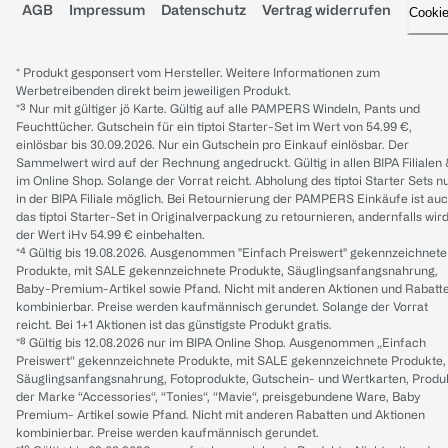
AGB
Impressum
Datenschutz
Vertrag widerrufen
Cooki
* Produkt gesponsert vom Hersteller. Weitere Informationen zum
Werbetreibenden direkt beim jeweiligen Produkt.
*³ Nur mit gültiger jö Karte. Gültig auf alle PAMPERS Windeln, Pants und
Feuchttücher. Gutschein für ein tiptoi Starter-Set im Wert von 54.99 €,
einlösbar bis 30.09.2026. Nur ein Gutschein pro Einkauf einlösbar. Der
Sammelwert wird auf der Rechnung angedruckt. Gültig in allen BIPA Filialen
im Online Shop. Solange der Vorrat reicht. Abholung des tiptoi Starter Sets n
in der BIPA Filiale möglich. Bei Retournierung der PAMPERS Einkäufe ist au
das tiptoi Starter-Set in Originalverpackung zu retournieren, andernfalls wir
der Wert iHv 54.99 € einbehalten.
*⁴ Gültig bis 19.08.2026. Ausgenommen "Einfach Preiswert" gekennzeichnete
Produkte, mit SALE gekennzeichnete Produkte, Säuglingsanfangsnahrung,
Baby-Premium-Artikel sowie Pfand. Nicht mit anderen Aktionen und Rabatt
kombinierbar. Preise werden kaufmännisch gerundet. Solange der Vorrat
reicht. Bei 1+1 Aktionen ist das günstigste Produkt gratis.
*⁸ Gültig bis 12.08.2026 nur im BIPA Online Shop. Ausgenommen „Einfach
Preiswert“ gekennzeichnete Produkte, mit SALE gekennzeichnete Produkte,
Säuglingsanfangsnahrung, Fotoprodukte, Gutschein- und Wertkarten, Produ
der Marke “Accessories“, “Tonies“, “Mavie“, preisgebundene Ware, Baby
Premium- Artikel sowie Pfand. Nicht mit anderen Rabatten und Aktionen
kombinierbar. Preise werden kaufmännisch gerundet.