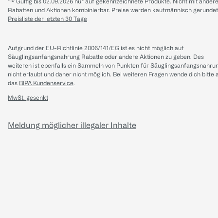
*¹⁰ Gültig bis 02.09.2026 nur auf gekennzeichnete Produkte. Nicht mit ander
Rabatten und Aktionen kombinierbar. Preise werden kaufmännisch gerundet
Preisliste der letzten 30 Tage
Aufgrund der EU-Richtlinie 2006/141/EG ist es nicht möglich auf
Säuglingsanfangsnahrung Rabatte oder andere Aktionen zu geben. Des
weiteren ist ebenfalls ein Sammeln von Punkten für Säuglingsanfangsnahru
nicht erlaubt und daher nicht möglich.
Bei weiteren Fragen wende dich bitte 
das
BIPA Kundenservice
.
MwSt. gesenkt
Meldung möglicher illegaler Inhalte