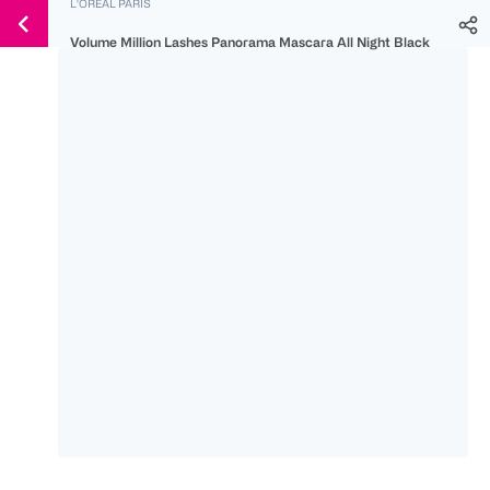
L'ORÉAL PARIS
Weiter
Für
Für
Für
zum
Volume Million Lashes Panorama Mascara All Night Black
300 Ös
500 Ös
150 Ös
Inhalt
-20%
-10%
-15%