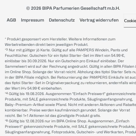
© 2026 BIPA Parfumerien Gesellschaft m.b.H.
AGB
Impressum
Datenschutz
Vertrag widerrufen
Cooki
* Produkt gesponsert vom Hersteller. Weitere Informationen zum
Werbetreibenden direkt beim jeweiligen Produkt.
*³ Nur mit gültiger jö Karte. Gültig auf alle PAMPERS Windeln, Pants und
Feuchttücher. Gutschein für ein tiptoi Starter-Set im Wert von 54.99 €,
einlösbar bis 30.09.2026. Nur ein Gutschein pro Einkauf einlösbar. Der
Sammelwert wird auf der Rechnung angedruckt. Gültig in allen BIPA Filialen
im Online Shop. Solange der Vorrat reicht. Abholung des tiptoi Starter Sets n
in der BIPA Filiale möglich. Bei Retournierung der PAMPERS Einkäufe ist au
das tiptoi Starter-Set in Originalverpackung zu retournieren, andernfalls wir
der Wert iHv 54.99 € einbehalten.
*⁴ Gültig bis 19.08.2026. Ausgenommen "Einfach Preiswert" gekennzeichnete
Produkte, mit SALE gekennzeichnete Produkte, Säuglingsanfangsnahrung,
Baby-Premium-Artikel sowie Pfand. Nicht mit anderen Aktionen und Rabatt
kombinierbar. Preise werden kaufmännisch gerundet. Solange der Vorrat
reicht. Bei 1+1 Aktionen ist das günstigste Produkt gratis.
*⁸ Gültig bis 12.08.2026 nur im BIPA Online Shop. Ausgenommen „Einfach
Preiswert“ gekennzeichnete Produkte, mit SALE gekennzeichnete Produkte,
Säuglingsanfangsnahrung, Fotoprodukte, Gutschein- und Wertkarten, Produ