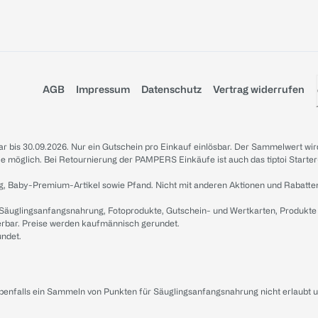
AGB
Impressum
Datenschutz
Vertrag widerrufen
sbar bis 30.09.2026. Nur ein Gutschein pro Einkauf einlösbar. Der Sammelwert wir
iale möglich. Bei Retournierung der PAMPERS Einkäufe ist auch das tiptoi Starter
g, Baby-Premium-Artikel sowie Pfand. Nicht mit anderen Aktionen und Rabatte
 Säuglingsanfangsnahrung, Fotoprodukte, Gutschein- und Wertkarten, Produkte
erbar. Preise werden kaufmännisch gerundet.
undet.
ebenfalls ein Sammeln von Punkten für Säuglingsanfangsnahrung nicht erlaubt 