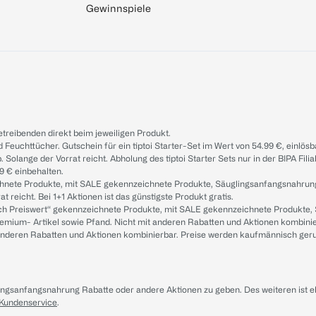
Gewinnspiele
treibenden direkt beim jeweiligen Produkt.
d Feuchttücher. Gutschein für ein tiptoi Starter-Set im Wert von 54.99 €, einlö
. Solange der Vorrat reicht. Abholung des tiptoi Starter Sets nur in der BIPA Fil
9 € einbehalten.
ichnete Produkte, mit SALE gekennzeichnete Produkte, Säuglingsanfangsnahrun
reicht. Bei 1+1 Aktionen ist das günstigste Produkt gratis.
ach Preiswert“ gekennzeichnete Produkte, mit SALE gekennzeichnete Produkte,
remium- Artikel sowie Pfand. Nicht mit anderen Rabatten und Aktionen kombini
t anderen Rabatten und Aktionen kombinierbar. Preise werden kaufmännisch ger
lingsanfangsnahrung Rabatte oder andere Aktionen zu geben. Des weiteren ist 
 Kundenservice
.