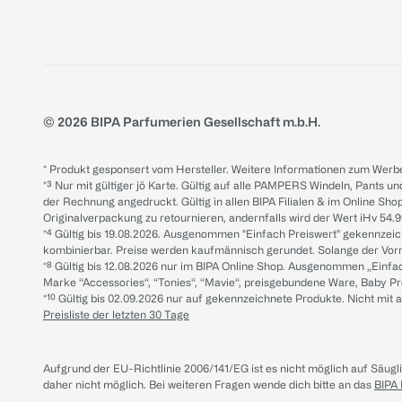
© 2026 BIPA Parfumerien Gesellschaft m.b.H.
* Produkt gesponsert vom Hersteller. Weitere Informationen zum Werbe
*³ Nur mit gültiger jö Karte. Gültig auf alle PAMPERS Windeln, Pants un
der Rechnung angedruckt. Gültig in allen BIPA Filialen & im Online Shop
Originalverpackung zu retournieren, andernfalls wird der Wert iHv 54.9
*⁴ Gültig bis 19.08.2026. Ausgenommen "Einfach Preiswert" gekennze
kombinierbar. Preise werden kaufmännisch gerundet. Solange der Vorrat 
*⁸ Gültig bis 12.08.2026 nur im BIPA Online Shop. Ausgenommen „Einf
Marke “Accessories“, “Tonies“, “Mavie“, preisgebundene Ware, Baby P
*¹⁰ Gültig bis 02.09.2026 nur auf gekennzeichnete Produkte. Nicht mi
Preisliste der letzten 30 Tage
Aufgrund der EU-Richtlinie 2006/141/EG ist es nicht möglich auf Säug
daher nicht möglich.
Bei weiteren Fragen wende dich bitte an das
BIPA