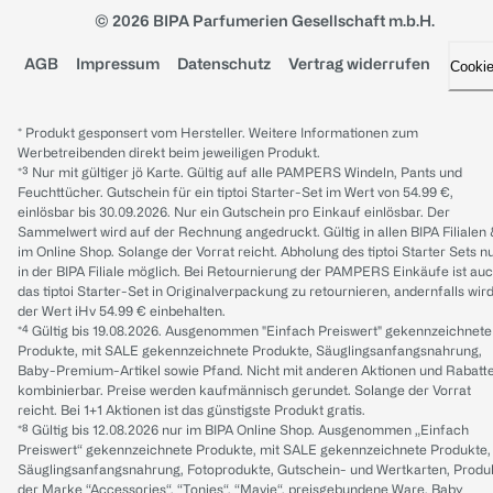
© 2026 BIPA Parfumerien Gesellschaft m.b.H.
AGB
Impressum
Datenschutz
Vertrag widerrufen
Cooki
* Produkt gesponsert vom Hersteller. Weitere Informationen zum
Werbetreibenden direkt beim jeweiligen Produkt.
*³ Nur mit gültiger jö Karte. Gültig auf alle PAMPERS Windeln, Pants und
Feuchttücher. Gutschein für ein tiptoi Starter-Set im Wert von 54.99 €,
einlösbar bis 30.09.2026. Nur ein Gutschein pro Einkauf einlösbar. Der
Sammelwert wird auf der Rechnung angedruckt. Gültig in allen BIPA Filialen
im Online Shop. Solange der Vorrat reicht. Abholung des tiptoi Starter Sets n
in der BIPA Filiale möglich. Bei Retournierung der PAMPERS Einkäufe ist au
das tiptoi Starter-Set in Originalverpackung zu retournieren, andernfalls wir
der Wert iHv 54.99 € einbehalten.
*⁴ Gültig bis 19.08.2026. Ausgenommen "Einfach Preiswert" gekennzeichnete
Produkte, mit SALE gekennzeichnete Produkte, Säuglingsanfangsnahrung,
Baby-Premium-Artikel sowie Pfand. Nicht mit anderen Aktionen und Rabatt
kombinierbar. Preise werden kaufmännisch gerundet. Solange der Vorrat
reicht. Bei 1+1 Aktionen ist das günstigste Produkt gratis.
*⁸ Gültig bis 12.08.2026 nur im BIPA Online Shop. Ausgenommen „Einfach
Preiswert“ gekennzeichnete Produkte, mit SALE gekennzeichnete Produkte,
Säuglingsanfangsnahrung, Fotoprodukte, Gutschein- und Wertkarten, Produ
der Marke “Accessories“, “Tonies“, “Mavie“, preisgebundene Ware, Baby