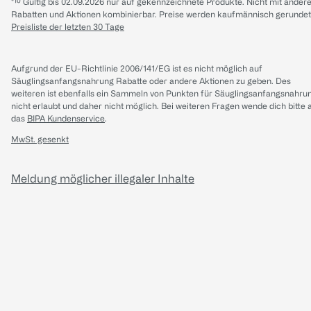
*¹⁰ Gültig bis 02.09.2026 nur auf gekennzeichnete Produkte. Nicht mit ander
Rabatten und Aktionen kombinierbar. Preise werden kaufmännisch gerundet
Preisliste der letzten 30 Tage
Aufgrund der EU-Richtlinie 2006/141/EG ist es nicht möglich auf
Säuglingsanfangsnahrung Rabatte oder andere Aktionen zu geben. Des
weiteren ist ebenfalls ein Sammeln von Punkten für Säuglingsanfangsnahru
nicht erlaubt und daher nicht möglich.
Bei weiteren Fragen wende dich bitte 
das
BIPA Kundenservice
.
MwSt. gesenkt
Meldung möglicher illegaler Inhalte