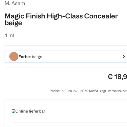
M. Asam
Magic Finish High-Class Concealer
beige
4 ml
Farbe
: beige
Preis:
€ 18,
Preise in Euro inkl. 20 % MwSt. zzgl. Versandkos
Online lieferbar