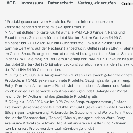
AGB
Impressum
Datenschutz
Vertrag widerrufen
Cooki
* Produkt gesponsert vom Hersteller. Weitere Informationen zum
Werbetreibenden direkt beim jeweiligen Produkt.
*³ Nur mit gültiger jö Karte. Gültig auf alle PAMPERS Windeln, Pants und
Feuchttücher. Gutschein für ein tiptoi Starter-Set im Wert von 54.99 €,
einlösbar bis 30.09.2026. Nur ein Gutschein pro Einkauf einlösbar. Der
Sammelwert wird auf der Rechnung angedruckt. Gültig in allen BIPA Filialen
im Online Shop. Solange der Vorrat reicht. Abholung des tiptoi Starter Sets n
in der BIPA Filiale möglich. Bei Retournierung der PAMPERS Einkäufe ist au
das tiptoi Starter-Set in Originalverpackung zu retournieren, andernfalls wir
der Wert iHv 54.99 € einbehalten.
*⁴ Gültig bis 19.08.2026. Ausgenommen "Einfach Preiswert" gekennzeichnete
Produkte, mit SALE gekennzeichnete Produkte, Säuglingsanfangsnahrung,
Baby-Premium-Artikel sowie Pfand. Nicht mit anderen Aktionen und Rabatt
kombinierbar. Preise werden kaufmännisch gerundet. Solange der Vorrat
reicht. Bei 1+1 Aktionen ist das günstigste Produkt gratis.
*⁸ Gültig bis 12.08.2026 nur im BIPA Online Shop. Ausgenommen „Einfach
Preiswert“ gekennzeichnete Produkte, mit SALE gekennzeichnete Produkte,
Säuglingsanfangsnahrung, Fotoprodukte, Gutschein- und Wertkarten, Produ
der Marke “Accessories“, “Tonies“, “Mavie“, preisgebundene Ware, Baby
Premium- Artikel sowie Pfand. Nicht mit anderen Rabatten und Aktionen
kombinierbar. Preise werden kaufmännisch gerundet.