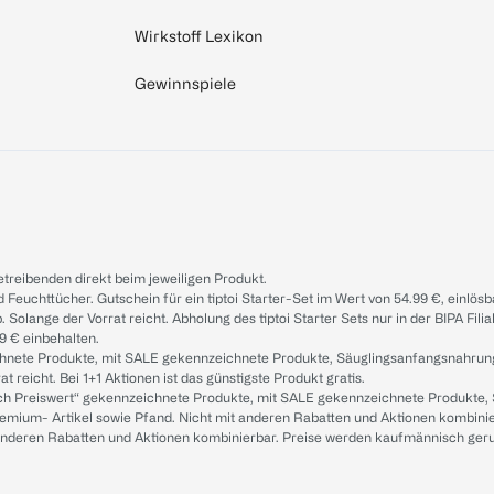
Wirkstoff Lexikon
Gewinnspiele
treibenden direkt beim jeweiligen Produkt.
d Feuchttücher. Gutschein für ein tiptoi Starter-Set im Wert von 54.99 €, einlö
. Solange der Vorrat reicht. Abholung des tiptoi Starter Sets nur in der BIPA Fil
9 € einbehalten.
ichnete Produkte, mit SALE gekennzeichnete Produkte, Säuglingsanfangsnahrun
reicht. Bei 1+1 Aktionen ist das günstigste Produkt gratis.
ach Preiswert“ gekennzeichnete Produkte, mit SALE gekennzeichnete Produkte,
remium- Artikel sowie Pfand. Nicht mit anderen Rabatten und Aktionen kombini
t anderen Rabatten und Aktionen kombinierbar. Preise werden kaufmännisch ger