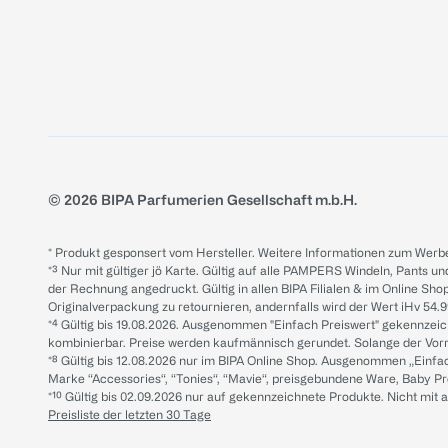
© 2026 BIPA Parfumerien Gesellschaft m.b.H.
* Produkt gesponsert vom Hersteller. Weitere Informationen zum Werbe
*³ Nur mit gültiger jö Karte. Gültig auf alle PAMPERS Windeln, Pants un
der Rechnung angedruckt. Gültig in allen BIPA Filialen & im Online Shop
Originalverpackung zu retournieren, andernfalls wird der Wert iHv 54.9
*⁴ Gültig bis 19.08.2026. Ausgenommen "Einfach Preiswert" gekennze
kombinierbar. Preise werden kaufmännisch gerundet. Solange der Vorrat 
*⁸ Gültig bis 12.08.2026 nur im BIPA Online Shop. Ausgenommen „Einf
Marke “Accessories“, “Tonies“, “Mavie“, preisgebundene Ware, Baby P
*¹⁰ Gültig bis 02.09.2026 nur auf gekennzeichnete Produkte. Nicht mi
Preisliste der letzten 30 Tage