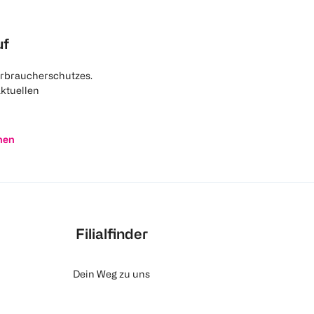
uf
rbraucherschutzes.
aktuellen
nen
Filialfinder
Dein Weg zu uns