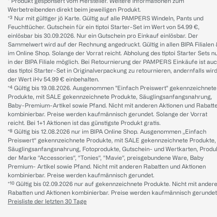
* Produkt gesponsert vom Hersteller. Weitere Informationen zum
Werbetreibenden direkt beim jeweiligen Produkt.
*³ Nur mit gültiger jö Karte. Gültig auf alle PAMPERS Windeln, Pants und
Feuchttücher. Gutschein für ein tiptoi Starter-Set im Wert von 54.99 €,
einlösbar bis 30.09.2026. Nur ein Gutschein pro Einkauf einlösbar. Der
Sammelwert wird auf der Rechnung angedruckt. Gültig in allen BIPA Filialen
im Online Shop. Solange der Vorrat reicht. Abholung des tiptoi Starter Sets n
in der BIPA Filiale möglich. Bei Retournierung der PAMPERS Einkäufe ist au
das tiptoi Starter-Set in Originalverpackung zu retournieren, andernfalls wir
der Wert iHv 54.99 € einbehalten.
*⁴ Gültig bis 19.08.2026. Ausgenommen "Einfach Preiswert" gekennzeichnete
Produkte, mit SALE gekennzeichnete Produkte, Säuglingsanfangsnahrung,
Baby-Premium-Artikel sowie Pfand. Nicht mit anderen Aktionen und Rabatt
kombinierbar. Preise werden kaufmännisch gerundet. Solange der Vorrat
reicht. Bei 1+1 Aktionen ist das günstigste Produkt gratis.
*⁸ Gültig bis 12.08.2026 nur im BIPA Online Shop. Ausgenommen „Einfach
Preiswert“ gekennzeichnete Produkte, mit SALE gekennzeichnete Produkte,
Säuglingsanfangsnahrung, Fotoprodukte, Gutschein- und Wertkarten, Produ
der Marke “Accessories“, “Tonies“, “Mavie“, preisgebundene Ware, Baby
Premium- Artikel sowie Pfand. Nicht mit anderen Rabatten und Aktionen
kombinierbar. Preise werden kaufmännisch gerundet.
*¹⁰ Gültig bis 02.09.2026 nur auf gekennzeichnete Produkte. Nicht mit ander
Rabatten und Aktionen kombinierbar. Preise werden kaufmännisch gerundet
Preisliste der letzten 30 Tage