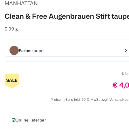
MANHATTAN
Clean & Free Augenbrauen Stift taup
0.09 g
Farbe
: taupe
Alte
€ 5
Preis
€ 4,
Preise in Euro inkl. 20 % MwSt. zzgl. Versandkos
Online lieferbar