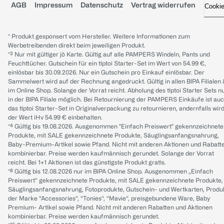
AGB
Impressum
Datenschutz
Vertrag widerrufen
Cooki
* Produkt gesponsert vom Hersteller. Weitere Informationen zum
Werbetreibenden direkt beim jeweiligen Produkt.
*³ Nur mit gültiger jö Karte. Gültig auf alle PAMPERS Windeln, Pants und
Feuchttücher. Gutschein für ein tiptoi Starter-Set im Wert von 54.99 €,
einlösbar bis 30.09.2026. Nur ein Gutschein pro Einkauf einlösbar. Der
Sammelwert wird auf der Rechnung angedruckt. Gültig in allen BIPA Filialen
im Online Shop. Solange der Vorrat reicht. Abholung des tiptoi Starter Sets n
in der BIPA Filiale möglich. Bei Retournierung der PAMPERS Einkäufe ist au
das tiptoi Starter-Set in Originalverpackung zu retournieren, andernfalls wir
der Wert iHv 54.99 € einbehalten.
*⁴ Gültig bis 19.08.2026. Ausgenommen "Einfach Preiswert" gekennzeichnete
Produkte, mit SALE gekennzeichnete Produkte, Säuglingsanfangsnahrung,
Baby-Premium-Artikel sowie Pfand. Nicht mit anderen Aktionen und Rabatt
kombinierbar. Preise werden kaufmännisch gerundet. Solange der Vorrat
reicht. Bei 1+1 Aktionen ist das günstigste Produkt gratis.
*⁸ Gültig bis 12.08.2026 nur im BIPA Online Shop. Ausgenommen „Einfach
Preiswert“ gekennzeichnete Produkte, mit SALE gekennzeichnete Produkte,
Säuglingsanfangsnahrung, Fotoprodukte, Gutschein- und Wertkarten, Produ
der Marke “Accessories“, “Tonies“, “Mavie“, preisgebundene Ware, Baby
Premium- Artikel sowie Pfand. Nicht mit anderen Rabatten und Aktionen
kombinierbar. Preise werden kaufmännisch gerundet.