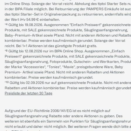
im Online Shop. Solange der Vorrat reicht. Abholung des tiptoi Starter Sets n
in der BIPA Filiale möglich. Bei Retournierung der PAMPERS Einkäufe ist au
das tiptoi Starter-Set in Originalverpackung zu retournieren, andernfalls wir
der Wert iHv 54.99 € einbehalten.
*⁴ Gültig bis 19.08.2026. Ausgenommen "Einfach Preiswert" gekennzeichnete
Produkte, mit SALE gekennzeichnete Produkte, Säuglingsanfangsnahrung,
Baby-Premium-Artikel sowie Pfand. Nicht mit anderen Aktionen und Rabatt
kombinierbar. Preise werden kaufmännisch gerundet. Solange der Vorrat
reicht. Bei 1+1 Aktionen ist das günstigste Produkt gratis.
*⁸ Gültig bis 12.08.2026 nur im BIPA Online Shop. Ausgenommen „Einfach
Preiswert“ gekennzeichnete Produkte, mit SALE gekennzeichnete Produkte,
Säuglingsanfangsnahrung, Fotoprodukte, Gutschein- und Wertkarten, Produ
der Marke “Accessories“, “Tonies“, “Mavie“, preisgebundene Ware, Baby
Premium- Artikel sowie Pfand. Nicht mit anderen Rabatten und Aktionen
kombinierbar. Preise werden kaufmännisch gerundet.
*¹⁰ Gültig bis 02.09.2026 nur auf gekennzeichnete Produkte. Nicht mit ander
Rabatten und Aktionen kombinierbar. Preise werden kaufmännisch gerundet
Preisliste der letzten 30 Tage
Aufgrund der EU-Richtlinie 2006/141/EG ist es nicht möglich auf
Säuglingsanfangsnahrung Rabatte oder andere Aktionen zu geben. Des
weiteren ist ebenfalls ein Sammeln von Punkten für Säuglingsanfangsnahru
nicht erlaubt und daher nicht möglich.
Bei weiteren Fragen wende dich bitte 