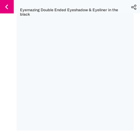
Weiter
Für
Für
Für
Eyemazing Double Ended Eyeshadow & Eyeliner in the
zum
300 Ös
500 Ös
150 Ös
black
Inhalt
-20%
-10%
-15%