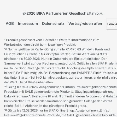
© 2026 BIPA Parfumerien Gesellschaft m.b.H.
AGB
Impressum
Datenschutz
Vertrag widerrufen
Cooki
* Produkt gesponsert vom Hersteller. Weitere Informationen zum
Werbetreibenden direkt beim jeweiligen Produkt.
*³ Nur mit gültiger jö Karte. Gültig auf alle PAMPERS Windeln, Pants und
Feuchttücher. Gutschein für ein tiptoi Starter-Set im Wert von 54.99 €,
einlösbar bis 30.09.2026. Nur ein Gutschein pro Einkauf einlösbar. Der
Sammelwert wird auf der Rechnung angedruckt. Gültig in allen BIPA Filialen
im Online Shop. Solange der Vorrat reicht. Abholung des tiptoi Starter Sets n
in der BIPA Filiale möglich. Bei Retournierung der PAMPERS Einkäufe ist au
das tiptoi Starter-Set in Originalverpackung zu retournieren, andernfalls wir
der Wert iHv 54.99 € einbehalten.
*⁴ Gültig bis 19.08.2026. Ausgenommen "Einfach Preiswert" gekennzeichnete
Produkte, mit SALE gekennzeichnete Produkte, Säuglingsanfangsnahrung,
Baby-Premium-Artikel sowie Pfand. Nicht mit anderen Aktionen und Rabatt
kombinierbar. Preise werden kaufmännisch gerundet. Solange der Vorrat
reicht. Bei 1+1 Aktionen ist das günstigste Produkt gratis.
*⁸ Gültig bis 12.08.2026 nur im BIPA Online Shop. Ausgenommen „Einfach
Preiswert“ gekennzeichnete Produkte, mit SALE gekennzeichnete Produkte,