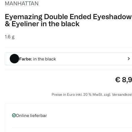
MANHATTAN
Eyemazing Double Ended Eyeshadow
& Eyeliner in the black
1.6 g
Farbe
: in the black
Preis
€ 8,
Preise in Euro inkl. 20 % MwSt. zzgl. Versandkos
Online lieferbar