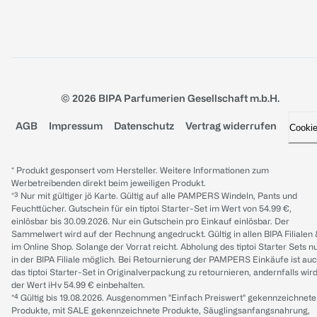
© 2026 BIPA Parfumerien Gesellschaft m.b.H.
AGB
Impressum
Datenschutz
Vertrag widerrufen
Cooki
* Produkt gesponsert vom Hersteller. Weitere Informationen zum
Werbetreibenden direkt beim jeweiligen Produkt.
*³ Nur mit gültiger jö Karte. Gültig auf alle PAMPERS Windeln, Pants und
Feuchttücher. Gutschein für ein tiptoi Starter-Set im Wert von 54.99 €,
einlösbar bis 30.09.2026. Nur ein Gutschein pro Einkauf einlösbar. Der
Sammelwert wird auf der Rechnung angedruckt. Gültig in allen BIPA Filialen
im Online Shop. Solange der Vorrat reicht. Abholung des tiptoi Starter Sets n
in der BIPA Filiale möglich. Bei Retournierung der PAMPERS Einkäufe ist au
das tiptoi Starter-Set in Originalverpackung zu retournieren, andernfalls wir
der Wert iHv 54.99 € einbehalten.
*⁴ Gültig bis 19.08.2026. Ausgenommen "Einfach Preiswert" gekennzeichnete
Produkte, mit SALE gekennzeichnete Produkte, Säuglingsanfangsnahrung,