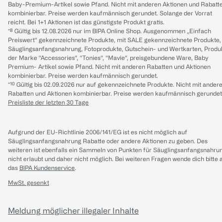
Baby-Premium-Artikel sowie Pfand. Nicht mit anderen Aktionen und Rabatt
kombinierbar. Preise werden kaufmännisch gerundet. Solange der Vorrat
reicht. Bei 1+1 Aktionen ist das günstigste Produkt gratis.
*⁸ Gültig bis 12.08.2026 nur im BIPA Online Shop. Ausgenommen „Einfach
Preiswert“ gekennzeichnete Produkte, mit SALE gekennzeichnete Produkte,
Säuglingsanfangsnahrung, Fotoprodukte, Gutschein- und Wertkarten, Produ
der Marke “Accessories“, “Tonies“, “Mavie“, preisgebundene Ware, Baby
Premium- Artikel sowie Pfand. Nicht mit anderen Rabatten und Aktionen
kombinierbar. Preise werden kaufmännisch gerundet.
*¹⁰ Gültig bis 02.09.2026 nur auf gekennzeichnete Produkte. Nicht mit ander
Rabatten und Aktionen kombinierbar. Preise werden kaufmännisch gerundet
Preisliste der letzten 30 Tage
Aufgrund der EU-Richtlinie 2006/141/EG ist es nicht möglich auf
Säuglingsanfangsnahrung Rabatte oder andere Aktionen zu geben. Des
weiteren ist ebenfalls ein Sammeln von Punkten für Säuglingsanfangsnahru
nicht erlaubt und daher nicht möglich.
Bei weiteren Fragen wende dich bitte 
das
BIPA Kundenservice
.
MwSt. gesenkt
Meldung möglicher illegaler Inhalte