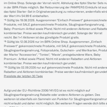
im Online Shop. Solange der Vorrat reicht. Abholung des tiptoi Starter Sets n
in der BIPA Filiale möglich. Bei Retournierung der PAMPERS Einkäufe ist au
das tiptoi Starter-Set in Originalverpackung zu retournieren, andernfalls wir
der Wert iHv 54.99 € einbehalten.
*⁴ Gültig bis 19.08.2026. Ausgenommen "Einfach Preiswert" gekennzeichnete
Produkte, mit SALE gekennzeichnete Produkte, Säuglingsanfangsnahrung,
Baby-Premium-Artikel sowie Pfand. Nicht mit anderen Aktionen und Rabatt
kombinierbar. Preise werden kaufmännisch gerundet. Solange der Vorrat
reicht. Bei 1+1 Aktionen ist das günstigste Produkt gratis.
*⁸ Gültig bis 12.08.2026 nur im BIPA Online Shop. Ausgenommen „Einfach
Preiswert“ gekennzeichnete Produkte, mit SALE gekennzeichnete Produkte,
Säuglingsanfangsnahrung, Fotoprodukte, Gutschein- und Wertkarten, Produ
der Marke “Accessories“, “Tonies“, “Mavie“, preisgebundene Ware, Baby
Premium- Artikel sowie Pfand. Nicht mit anderen Rabatten und Aktionen
kombinierbar. Preise werden kaufmännisch gerundet.
*¹⁰ Gültig bis 02.09.2026 nur auf gekennzeichnete Produkte. Nicht mit ander
Rabatten und Aktionen kombinierbar. Preise werden kaufmännisch gerundet
Preisliste der letzten 30 Tage
Aufgrund der EU-Richtlinie 2006/141/EG ist es nicht möglich auf
Säuglingsanfangsnahrung Rabatte oder andere Aktionen zu geben. Des
weiteren ist ebenfalls ein Sammeln von Punkten für Säuglingsanfangsnahru
nicht erlaubt und daher nicht möglich.
Bei weiteren Fragen wende dich bitte 