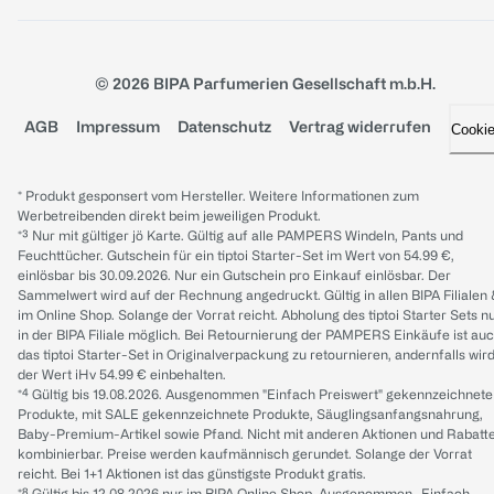
© 2026 BIPA Parfumerien Gesellschaft m.b.H.
AGB
Impressum
Datenschutz
Vertrag widerrufen
Cooki
* Produkt gesponsert vom Hersteller. Weitere Informationen zum
Werbetreibenden direkt beim jeweiligen Produkt.
*³ Nur mit gültiger jö Karte. Gültig auf alle PAMPERS Windeln, Pants und
Feuchttücher. Gutschein für ein tiptoi Starter-Set im Wert von 54.99 €,
einlösbar bis 30.09.2026. Nur ein Gutschein pro Einkauf einlösbar. Der
Sammelwert wird auf der Rechnung angedruckt. Gültig in allen BIPA Filialen
im Online Shop. Solange der Vorrat reicht. Abholung des tiptoi Starter Sets n
in der BIPA Filiale möglich. Bei Retournierung der PAMPERS Einkäufe ist au
das tiptoi Starter-Set in Originalverpackung zu retournieren, andernfalls wir
der Wert iHv 54.99 € einbehalten.
*⁴ Gültig bis 19.08.2026. Ausgenommen "Einfach Preiswert" gekennzeichnete
Produkte, mit SALE gekennzeichnete Produkte, Säuglingsanfangsnahrung,
Baby-Premium-Artikel sowie Pfand. Nicht mit anderen Aktionen und Rabatt
kombinierbar. Preise werden kaufmännisch gerundet. Solange der Vorrat
reicht. Bei 1+1 Aktionen ist das günstigste Produkt gratis.
*⁸ Gültig bis 12.08.2026 nur im BIPA Online Shop. Ausgenommen „Einfach