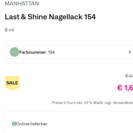
MANHATTAN
Last & Shine Nagellack 154
8 ml
Farbnummer
: 154
Alte
€ 2
Prei
€ 1,
Preise in Euro inkl. 20 % MwSt. zzgl. Versandkos
Online lieferbar