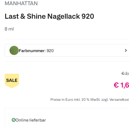
MANHATTAN
Last & Shine Nagellack 920
8 ml
Farbnummer
: 920
Alte
€ 2
Prei
€ 1,
Preise in Euro inkl. 20 % MwSt. zzgl. Versandkos
Online lieferbar