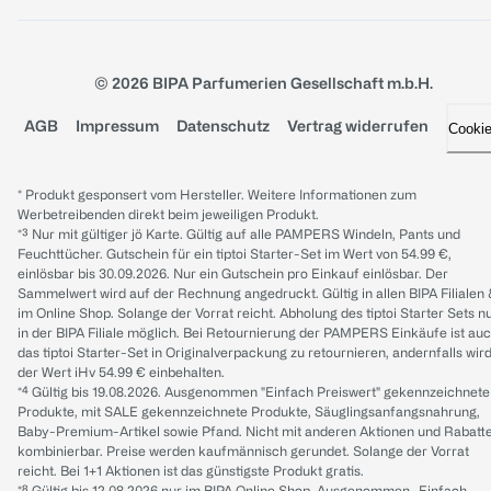
© 2026 BIPA Parfumerien Gesellschaft m.b.H.
AGB
Impressum
Datenschutz
Vertrag widerrufen
Cooki
* Produkt gesponsert vom Hersteller. Weitere Informationen zum
Werbetreibenden direkt beim jeweiligen Produkt.
*³ Nur mit gültiger jö Karte. Gültig auf alle PAMPERS Windeln, Pants und
Feuchttücher. Gutschein für ein tiptoi Starter-Set im Wert von 54.99 €,
einlösbar bis 30.09.2026. Nur ein Gutschein pro Einkauf einlösbar. Der
Sammelwert wird auf der Rechnung angedruckt. Gültig in allen BIPA Filialen
im Online Shop. Solange der Vorrat reicht. Abholung des tiptoi Starter Sets n
in der BIPA Filiale möglich. Bei Retournierung der PAMPERS Einkäufe ist au
das tiptoi Starter-Set in Originalverpackung zu retournieren, andernfalls wir
der Wert iHv 54.99 € einbehalten.
*⁴ Gültig bis 19.08.2026. Ausgenommen "Einfach Preiswert" gekennzeichnete
Produkte, mit SALE gekennzeichnete Produkte, Säuglingsanfangsnahrung,
Baby-Premium-Artikel sowie Pfand. Nicht mit anderen Aktionen und Rabatt
kombinierbar. Preise werden kaufmännisch gerundet. Solange der Vorrat
reicht. Bei 1+1 Aktionen ist das günstigste Produkt gratis.
*⁸ Gültig bis 12.08.2026 nur im BIPA Online Shop. Ausgenommen „Einfach