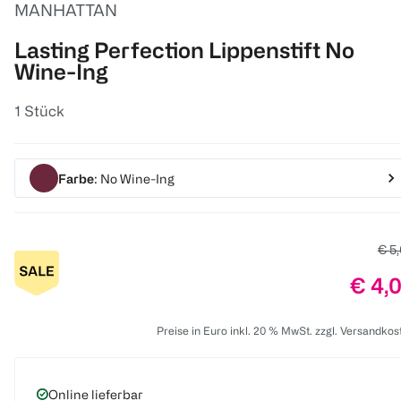
MANHATTAN
Lasting Perfection Lippenstift No
Wine-Ing
1 Stück
Farbe
: No Wine-Ing
Alte
€ 5
Preis
€ 4,
Preise in Euro inkl. 20 % MwSt. zzgl. Versandkos
Online lieferbar