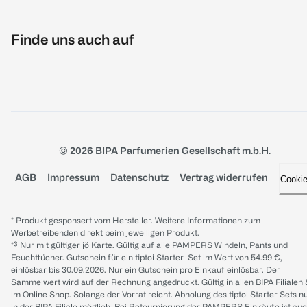
Finde uns auch auf
© 2026 BIPA Parfumerien Gesellschaft m.b.H.
AGB
Impressum
Datenschutz
Vertrag widerrufen
Cooki
* Produkt gesponsert vom Hersteller. Weitere Informationen zum
Werbetreibenden direkt beim jeweiligen Produkt.
*³ Nur mit gültiger jö Karte. Gültig auf alle PAMPERS Windeln, Pants und
Feuchttücher. Gutschein für ein tiptoi Starter-Set im Wert von 54.99 €,
einlösbar bis 30.09.2026. Nur ein Gutschein pro Einkauf einlösbar. Der
Sammelwert wird auf der Rechnung angedruckt. Gültig in allen BIPA Filialen
im Online Shop. Solange der Vorrat reicht. Abholung des tiptoi Starter Sets n
in der BIPA Filiale möglich. Bei Retournierung der PAMPERS Einkäufe ist au