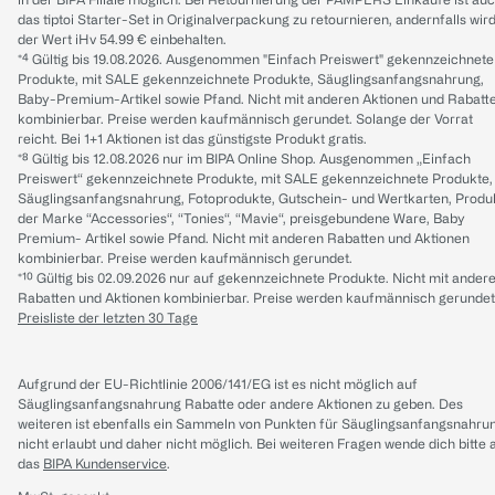
das tiptoi Starter-Set in Originalverpackung zu retournieren, andernfalls wir
der Wert iHv 54.99 € einbehalten.
*⁴ Gültig bis 19.08.2026. Ausgenommen "Einfach Preiswert" gekennzeichnete
Produkte, mit SALE gekennzeichnete Produkte, Säuglingsanfangsnahrung,
Baby-Premium-Artikel sowie Pfand. Nicht mit anderen Aktionen und Rabatt
kombinierbar. Preise werden kaufmännisch gerundet. Solange der Vorrat
reicht. Bei 1+1 Aktionen ist das günstigste Produkt gratis.
*⁸ Gültig bis 12.08.2026 nur im BIPA Online Shop. Ausgenommen „Einfach
Preiswert“ gekennzeichnete Produkte, mit SALE gekennzeichnete Produkte,
Säuglingsanfangsnahrung, Fotoprodukte, Gutschein- und Wertkarten, Produ
der Marke “Accessories“, “Tonies“, “Mavie“, preisgebundene Ware, Baby
Premium- Artikel sowie Pfand. Nicht mit anderen Rabatten und Aktionen
kombinierbar. Preise werden kaufmännisch gerundet.
*¹⁰ Gültig bis 02.09.2026 nur auf gekennzeichnete Produkte. Nicht mit ander
Rabatten und Aktionen kombinierbar. Preise werden kaufmännisch gerundet
Preisliste der letzten 30 Tage
Aufgrund der EU-Richtlinie 2006/141/EG ist es nicht möglich auf
Säuglingsanfangsnahrung Rabatte oder andere Aktionen zu geben. Des
weiteren ist ebenfalls ein Sammeln von Punkten für Säuglingsanfangsnahru
nicht erlaubt und daher nicht möglich.
Bei weiteren Fragen wende dich bitte 
das
BIPA Kundenservice
.