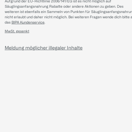
Aufgrund der EU-Richtlinie 2006/141/EG ist es nicht möglich auf
Säuglingsanfangsnahrung Rabatte oder andere Aktionen zu geben. Des
weiteren ist ebenfalls ein Sammeln von Punkten für Säuglingsanfangsnahru
nicht erlaubt und daher nicht möglich.
Bei weiteren Fragen wende dich bitte 
das
BIPA Kundenservice
.
MwSt. gesenkt
Meldung möglicher illegaler Inhalte