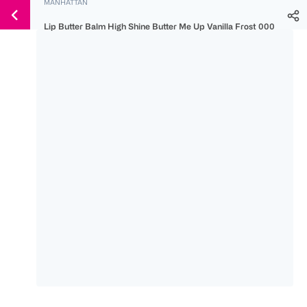
MANHATTAN
Weiter
Für
Für
Für
zum
Lip Butter Balm High Shine Butter Me Up Vanilla Frost 000
300 Ös
500 Ös
150 Ös
Inhalt
-20%
-10%
-15%