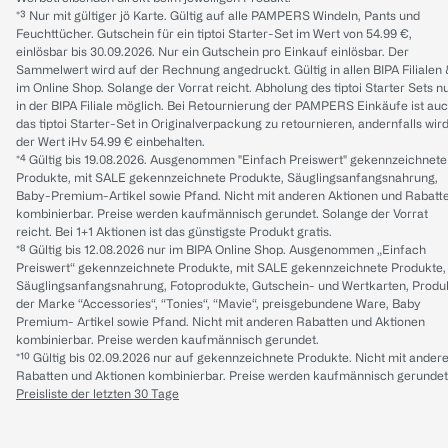
*³ Nur mit gültiger jö Karte. Gültig auf alle PAMPERS Windeln, Pants und
Feuchttücher. Gutschein für ein tiptoi Starter-Set im Wert von 54.99 €,
einlösbar bis 30.09.2026. Nur ein Gutschein pro Einkauf einlösbar. Der
Sammelwert wird auf der Rechnung angedruckt. Gültig in allen BIPA Filialen
im Online Shop. Solange der Vorrat reicht. Abholung des tiptoi Starter Sets n
in der BIPA Filiale möglich. Bei Retournierung der PAMPERS Einkäufe ist au
das tiptoi Starter-Set in Originalverpackung zu retournieren, andernfalls wir
der Wert iHv 54.99 € einbehalten.
*⁴ Gültig bis 19.08.2026. Ausgenommen "Einfach Preiswert" gekennzeichnete
Produkte, mit SALE gekennzeichnete Produkte, Säuglingsanfangsnahrung,
Baby-Premium-Artikel sowie Pfand. Nicht mit anderen Aktionen und Rabatt
kombinierbar. Preise werden kaufmännisch gerundet. Solange der Vorrat
reicht. Bei 1+1 Aktionen ist das günstigste Produkt gratis.
*⁸ Gültig bis 12.08.2026 nur im BIPA Online Shop. Ausgenommen „Einfach
Preiswert“ gekennzeichnete Produkte, mit SALE gekennzeichnete Produkte,
Säuglingsanfangsnahrung, Fotoprodukte, Gutschein- und Wertkarten, Produ
der Marke “Accessories“, “Tonies“, “Mavie“, preisgebundene Ware, Baby
Premium- Artikel sowie Pfand. Nicht mit anderen Rabatten und Aktionen
kombinierbar. Preise werden kaufmännisch gerundet.
*¹⁰ Gültig bis 02.09.2026 nur auf gekennzeichnete Produkte. Nicht mit ander
Rabatten und Aktionen kombinierbar. Preise werden kaufmännisch gerundet
Preisliste der letzten 30 Tage