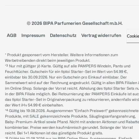
© 2026 BIPA Parfumerien Gesellschaft m.b.H.
AGB
Impressum
Datenschutz
Vertrag widerrufen
Cooki
* Produkt gesponsert vom Hersteller. Weitere Informationen zum
Werbetreibenden direkt beim jeweiligen Produkt.
*³ Nur mit gültiger jö Karte. Gültig auf alle PAMPERS Windeln, Pants und
Feuchttücher. Gutschein für ein tiptoi Starter-Set im Wert von 54.99 €,
einlösbar bis 30.09.2026. Nur ein Gutschein pro Einkauf einlösbar. Der
Sammelwert wird auf der Rechnung angedruckt. Gültig in allen BIPA Filialen
im Online Shop. Solange der Vorrat reicht. Abholung des tiptoi Starter Sets n
in der BIPA Filiale möglich. Bei Retournierung der PAMPERS Einkäufe ist au
das tiptoi Starter-Set in Originalverpackung zu retournieren, andernfalls wir
der Wert iHv 54.99 € einbehalten.
*⁴ Gültig bis 19.08.2026. Ausgenommen "Einfach Preiswert" gekennzeichnete
Produkte, mit SALE gekennzeichnete Produkte, Säuglingsanfangsnahrung,
Baby-Premium-Artikel sowie Pfand. Nicht mit anderen Aktionen und Rabatt
kombinierbar. Preise werden kaufmännisch gerundet. Solange der Vorrat
reicht. Bei 1+1 Aktionen ist das günstigste Produkt gratis.
*⁸ Gültig bis 12.08.2026 nur im BIPA Online Shop. Ausgenommen „Einfach