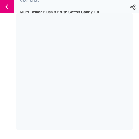
MANHATTAN
Weiter
Für
Für
Für
zum
Multi Tasker Blush'n'Brush Cotton Candy 100
300 Ös
500 Ös
150 Ös
Inhalt
-20%
-10%
-15%