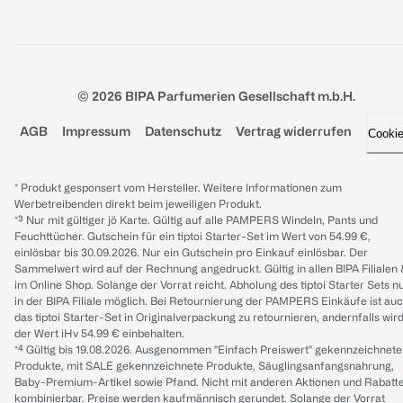
© 2026 BIPA Parfumerien Gesellschaft m.b.H.
AGB
Impressum
Datenschutz
Vertrag widerrufen
Cooki
* Produkt gesponsert vom Hersteller. Weitere Informationen zum
Werbetreibenden direkt beim jeweiligen Produkt.
*³ Nur mit gültiger jö Karte. Gültig auf alle PAMPERS Windeln, Pants und
Feuchttücher. Gutschein für ein tiptoi Starter-Set im Wert von 54.99 €,
einlösbar bis 30.09.2026. Nur ein Gutschein pro Einkauf einlösbar. Der
Sammelwert wird auf der Rechnung angedruckt. Gültig in allen BIPA Filialen
im Online Shop. Solange der Vorrat reicht. Abholung des tiptoi Starter Sets n
in der BIPA Filiale möglich. Bei Retournierung der PAMPERS Einkäufe ist au
das tiptoi Starter-Set in Originalverpackung zu retournieren, andernfalls wir
der Wert iHv 54.99 € einbehalten.
*⁴ Gültig bis 19.08.2026. Ausgenommen "Einfach Preiswert" gekennzeichnete
Produkte, mit SALE gekennzeichnete Produkte, Säuglingsanfangsnahrung,
Baby-Premium-Artikel sowie Pfand. Nicht mit anderen Aktionen und Rabatt
kombinierbar. Preise werden kaufmännisch gerundet. Solange der Vorrat