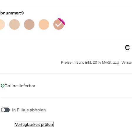
rbnummer:
9
Pr
€ 
Preise in Euro inkl. 20 % MwSt. zzgl. Vers
Online lieferbar
In Filiale abholen
Verfügbarkeit prüfen