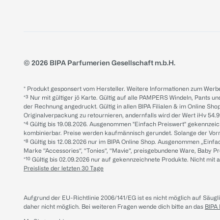
© 2026 BIPA Parfumerien Gesellschaft m.b.H.
* Produkt gesponsert vom Hersteller. Weitere Informationen zum Werbe
*³ Nur mit gültiger jö Karte. Gültig auf alle PAMPERS Windeln, Pants un
der Rechnung angedruckt. Gültig in allen BIPA Filialen & im Online Shop
Originalverpackung zu retournieren, andernfalls wird der Wert iHv 54.9
*⁴ Gültig bis 19.08.2026. Ausgenommen "Einfach Preiswert" gekennze
kombinierbar. Preise werden kaufmännisch gerundet. Solange der Vorrat 
*⁸ Gültig bis 12.08.2026 nur im BIPA Online Shop. Ausgenommen „Einf
Marke “Accessories“, “Tonies“, “Mavie“, preisgebundene Ware, Baby P
*¹⁰ Gültig bis 02.09.2026 nur auf gekennzeichnete Produkte. Nicht mi
Preisliste der letzten 30 Tage
Aufgrund der EU-Richtlinie 2006/141/EG ist es nicht möglich auf Säug
daher nicht möglich.
Bei weiteren Fragen wende dich bitte an das
BIPA