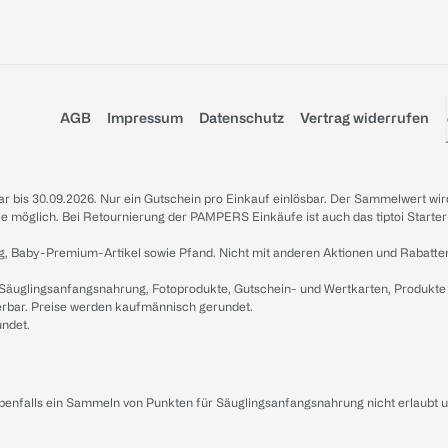
AGB
Impressum
Datenschutz
Vertrag widerrufen
sbar bis 30.09.2026. Nur ein Gutschein pro Einkauf einlösbar. Der Sammelwert wir
iale möglich. Bei Retournierung der PAMPERS Einkäufe ist auch das tiptoi Starter
g, Baby-Premium-Artikel sowie Pfand. Nicht mit anderen Aktionen und Rabatte
 Säuglingsanfangsnahrung, Fotoprodukte, Gutschein- und Wertkarten, Produkte
erbar. Preise werden kaufmännisch gerundet.
undet.
ebenfalls ein Sammeln von Punkten für Säuglingsanfangsnahrung nicht erlaubt 