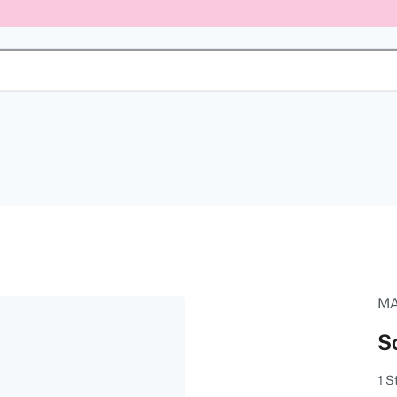
M
S
1 S