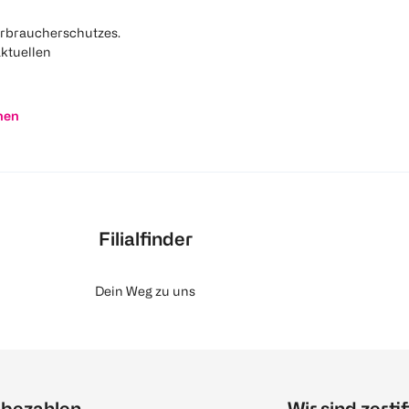
rbraucherschutzes.
aktuellen
nen
Filialfinder
Dein Weg zu uns
 bezahlen
Wir sind zertif