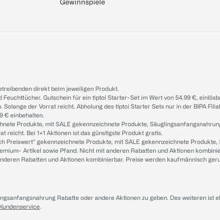
Gewinnspiele
treibenden direkt beim jeweiligen Produkt.
d Feuchttücher. Gutschein für ein tiptoi Starter-Set im Wert von 54.99 €, einlö
. Solange der Vorrat reicht. Abholung des tiptoi Starter Sets nur in der BIPA Fil
9 € einbehalten.
ichnete Produkte, mit SALE gekennzeichnete Produkte, Säuglingsanfangsnahrun
reicht. Bei 1+1 Aktionen ist das günstigste Produkt gratis.
ach Preiswert“ gekennzeichnete Produkte, mit SALE gekennzeichnete Produkte,
remium- Artikel sowie Pfand. Nicht mit anderen Rabatten und Aktionen kombini
t anderen Rabatten und Aktionen kombinierbar. Preise werden kaufmännisch ger
lingsanfangsnahrung Rabatte oder andere Aktionen zu geben. Des weiteren ist 
 Kundenservice
.