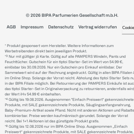
© 2026 BIPA Parfumerien Gesellschaft m.b.H.
AGB
Impressum
Datenschutz
Vertrag widerrufen
Cooki
* Produkt gesponsert vom Hersteller. Weitere Informationen zum
Werbetreibenden direkt beim jeweiligen Produkt.
*³ Nur mit gültiger jö Karte. Gültig auf alle PAMPERS Windeln, Pants und
Feuchttücher. Gutschein für ein tiptoi Starter-Set im Wert von 54.99 €,
einlösbar bis 30.09.2026. Nur ein Gutschein pro Einkauf einlösbar. Der
Sammelwert wird auf der Rechnung angedruckt. Gültig in allen BIPA Filialen
im Online Shop. Solange der Vorrat reicht. Abholung des tiptoi Starter Sets n
in der BIPA Filiale möglich. Bei Retournierung der PAMPERS Einkäufe ist au
das tiptoi Starter-Set in Originalverpackung zu retournieren, andernfalls wir
der Wert iHv 54.99 € einbehalten.
*⁴ Gültig bis 19.08.2026. Ausgenommen "Einfach Preiswert" gekennzeichnete
Produkte, mit SALE gekennzeichnete Produkte, Säuglingsanfangsnahrung,
Baby-Premium-Artikel sowie Pfand. Nicht mit anderen Aktionen und Rabatt
kombinierbar. Preise werden kaufmännisch gerundet. Solange der Vorrat
reicht. Bei 1+1 Aktionen ist das günstigste Produkt gratis.
*⁸ Gültig bis 12.08.2026 nur im BIPA Online Shop. Ausgenommen „Einfach
Preiswert“ gekennzeichnete Produkte, mit SALE gekennzeichnete Produkte,