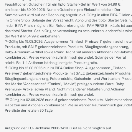
Feuchttücher. Gutschein für ein tiptoi Starter-Set im Wert von 54.99 €,
einlösbar bis 30.09.2026. Nur ein Gutschein pro Einkauf einlösbar. Der
Sammelwert wird auf der Rechnung angedruckt. Gültig in allen BIPA Filialen
im Online Shop. Solange der Vorrat reicht. Abholung des tiptoi Starter Sets n
in der BIPA Filiale möglich. Bei Retournierung der PAMPERS Einkäufe ist au
das tiptoi Starter-Set in Originalverpackung zu retournieren, andernfalls wir
der Wert iHv 54.99 € einbehalten.
*⁴ Gültig bis 19.08.2026. Ausgenommen "Einfach Preiswert" gekennzeichnete
Produkte, mit SALE gekennzeichnete Produkte, Säuglingsanfangsnahrung,
Baby-Premium-Artikel sowie Pfand. Nicht mit anderen Aktionen und Rabatt
kombinierbar. Preise werden kaufmännisch gerundet. Solange der Vorrat
reicht. Bei 1+1 Aktionen ist das günstigste Produkt gratis.
*⁸ Gültig bis 12.08.2026 nur im BIPA Online Shop. Ausgenommen „Einfach
Preiswert“ gekennzeichnete Produkte, mit SALE gekennzeichnete Produkte,
Säuglingsanfangsnahrung, Fotoprodukte, Gutschein- und Wertkarten, Produ
der Marke “Accessories“, “Tonies“, “Mavie“, preisgebundene Ware, Baby
Premium- Artikel sowie Pfand. Nicht mit anderen Rabatten und Aktionen
kombinierbar. Preise werden kaufmännisch gerundet.
*¹⁰ Gültig bis 02.09.2026 nur auf gekennzeichnete Produkte. Nicht mit ander
Rabatten und Aktionen kombinierbar. Preise werden kaufmännisch gerundet
Preisliste der letzten 30 Tage
Aufgrund der EU-Richtlinie 2006/141/EG ist es nicht möglich auf