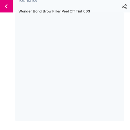
MANHATTAN
Weiter
Für
Für
Für
zum
Wonder Bond Brow Filler Peel Off Tint 003
300 Ös
500 Ös
150 Ös
Inhalt
-20%
-10%
-15%