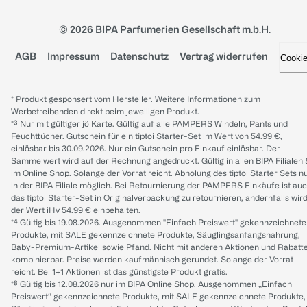
© 2026 BIPA Parfumerien Gesellschaft m.b.H.
AGB
Impressum
Datenschutz
Vertrag widerrufen
Cooki
* Produkt gesponsert vom Hersteller. Weitere Informationen zum
Werbetreibenden direkt beim jeweiligen Produkt.
*³ Nur mit gültiger jö Karte. Gültig auf alle PAMPERS Windeln, Pants und
Feuchttücher. Gutschein für ein tiptoi Starter-Set im Wert von 54.99 €,
einlösbar bis 30.09.2026. Nur ein Gutschein pro Einkauf einlösbar. Der
Sammelwert wird auf der Rechnung angedruckt. Gültig in allen BIPA Filialen
im Online Shop. Solange der Vorrat reicht. Abholung des tiptoi Starter Sets n
in der BIPA Filiale möglich. Bei Retournierung der PAMPERS Einkäufe ist au
das tiptoi Starter-Set in Originalverpackung zu retournieren, andernfalls wir
der Wert iHv 54.99 € einbehalten.
*⁴ Gültig bis 19.08.2026. Ausgenommen "Einfach Preiswert" gekennzeichnete
Produkte, mit SALE gekennzeichnete Produkte, Säuglingsanfangsnahrung,
Baby-Premium-Artikel sowie Pfand. Nicht mit anderen Aktionen und Rabatt
kombinierbar. Preise werden kaufmännisch gerundet. Solange der Vorrat
reicht. Bei 1+1 Aktionen ist das günstigste Produkt gratis.
*⁸ Gültig bis 12.08.2026 nur im BIPA Online Shop. Ausgenommen „Einfach
Preiswert“ gekennzeichnete Produkte, mit SALE gekennzeichnete Produkte,