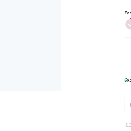
Far
O