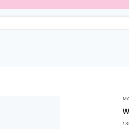
M
W
1 S