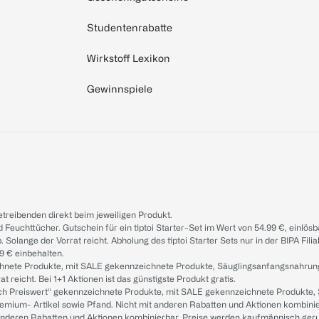
Studentenrabatte
Wirkstoff Lexikon
Gewinnspiele
treibenden direkt beim jeweiligen Produkt.
d Feuchttücher. Gutschein für ein tiptoi Starter-Set im Wert von 54.99 €, einlö
. Solange der Vorrat reicht. Abholung des tiptoi Starter Sets nur in der BIPA Fil
9 € einbehalten.
ichnete Produkte, mit SALE gekennzeichnete Produkte, Säuglingsanfangsnahrun
reicht. Bei 1+1 Aktionen ist das günstigste Produkt gratis.
ach Preiswert“ gekennzeichnete Produkte, mit SALE gekennzeichnete Produkte,
remium- Artikel sowie Pfand. Nicht mit anderen Rabatten und Aktionen kombini
t anderen Rabatten und Aktionen kombinierbar. Preise werden kaufmännisch ger