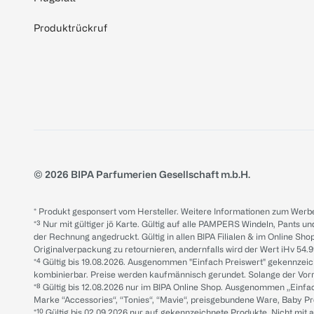
Produktrückruf
© 2026 BIPA Parfumerien Gesellschaft m.b.H.
* Produkt gesponsert vom Hersteller. Weitere Informationen zum Werbe
*³ Nur mit gültiger jö Karte. Gültig auf alle PAMPERS Windeln, Pants un
der Rechnung angedruckt. Gültig in allen BIPA Filialen & im Online Shop
Originalverpackung zu retournieren, andernfalls wird der Wert iHv 54.9
*⁴ Gültig bis 19.08.2026. Ausgenommen "Einfach Preiswert" gekennze
kombinierbar. Preise werden kaufmännisch gerundet. Solange der Vorrat 
*⁸ Gültig bis 12.08.2026 nur im BIPA Online Shop. Ausgenommen „Einf
Marke “Accessories“, “Tonies“, “Mavie“, preisgebundene Ware, Baby P
*¹⁰ Gültig bis 02.09.2026 nur auf gekennzeichnete Produkte. Nicht mi