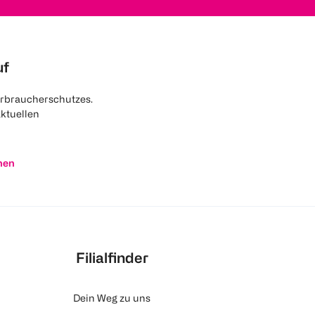
uf
rbraucherschutzes.
aktuellen
nen
Filialfinder
Dein Weg zu uns