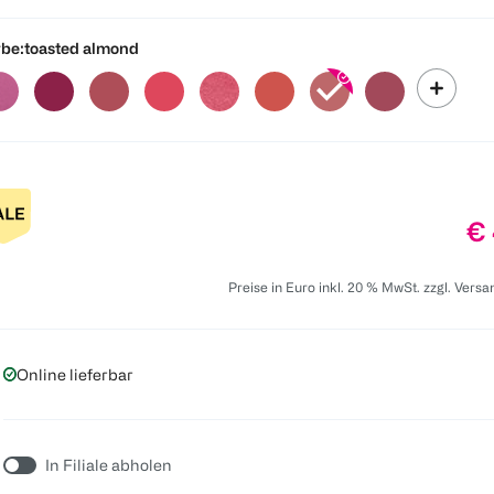
be:
toasted almond
Pr
€ 
Preise in Euro inkl. 20 % MwSt. zzgl. Vers
Online lieferbar
In Filiale abholen