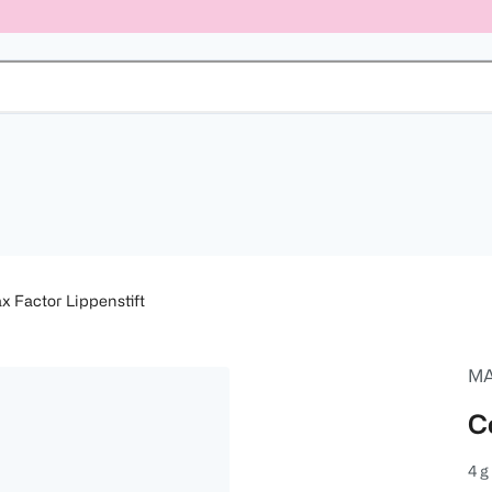
x Factor Lippenstift
MA
C
4 g