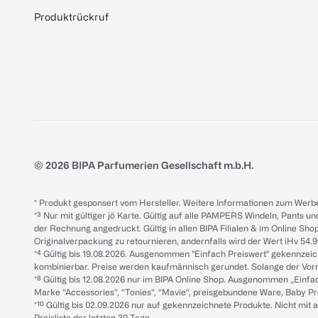
Produktrückruf
© 2026 BIPA Parfumerien Gesellschaft m.b.H.
* Produkt gesponsert vom Hersteller. Weitere Informationen zum Werbe
*³ Nur mit gültiger jö Karte. Gültig auf alle PAMPERS Windeln, Pants un
der Rechnung angedruckt. Gültig in allen BIPA Filialen & im Online Shop
Originalverpackung zu retournieren, andernfalls wird der Wert iHv 54.9
*⁴ Gültig bis 19.08.2026. Ausgenommen "Einfach Preiswert" gekennze
kombinierbar. Preise werden kaufmännisch gerundet. Solange der Vorrat 
*⁸ Gültig bis 12.08.2026 nur im BIPA Online Shop. Ausgenommen „Einf
Marke “Accessories“, “Tonies“, “Mavie“, preisgebundene Ware, Baby P
*¹⁰ Gültig bis 02.09.2026 nur auf gekennzeichnete Produkte. Nicht mi
Preisliste der letzten 30 Tage