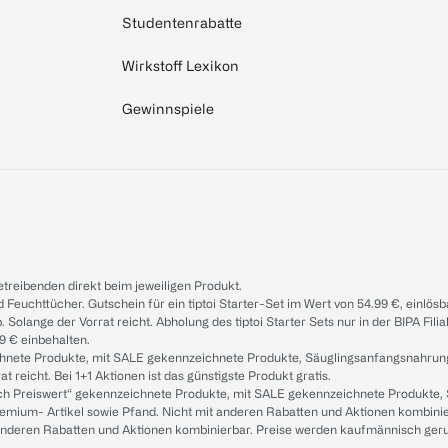
Studentenrabatte
Wirkstoff Lexikon
Gewinnspiele
treibenden direkt beim jeweiligen Produkt.
d Feuchttücher. Gutschein für ein tiptoi Starter-Set im Wert von 54.99 €, einlö
. Solange der Vorrat reicht. Abholung des tiptoi Starter Sets nur in der BIPA Fil
9 € einbehalten.
ichnete Produkte, mit SALE gekennzeichnete Produkte, Säuglingsanfangsnahrun
reicht. Bei 1+1 Aktionen ist das günstigste Produkt gratis.
ach Preiswert“ gekennzeichnete Produkte, mit SALE gekennzeichnete Produkte,
remium- Artikel sowie Pfand. Nicht mit anderen Rabatten und Aktionen kombini
t anderen Rabatten und Aktionen kombinierbar. Preise werden kaufmännisch ger