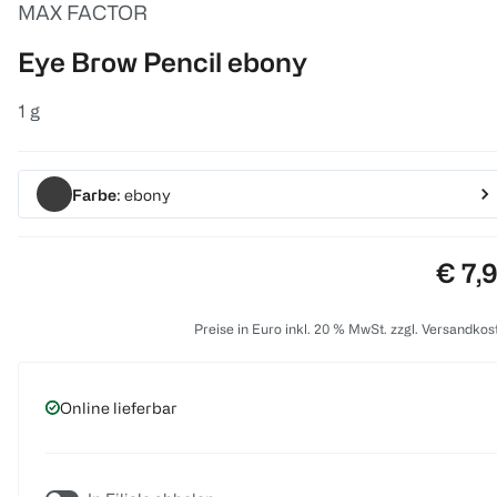
MAX FACTOR
Eye Brow Pencil ebony
1 g
Farbe
: ebony
Preis
€ 7,
Preise in Euro inkl. 20 % MwSt. zzgl. Versandkos
Online lieferbar