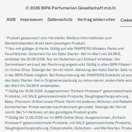
© 2026 BIPA Parfumerien Gesellschaft m.b.H.
AGB
Impressum
Datenschutz
Vertrag widerrufen
Cooki
* Produkt gesponsert vom Hersteller. Weitere Informationen zum
Werbetreibenden direkt beim jeweiligen Produkt.
*³ Nur mit gültiger jö Karte. Gültig auf alle PAMPERS Windeln, Pants und
Feuchttücher. Gutschein für ein tiptoi Starter-Set im Wert von 54.99 €,
einlösbar bis 30.09.2026. Nur ein Gutschein pro Einkauf einlösbar. Der
Sammelwert wird auf der Rechnung angedruckt. Gültig in allen BIPA Filialen
im Online Shop. Solange der Vorrat reicht. Abholung des tiptoi Starter Sets n
in der BIPA Filiale möglich. Bei Retournierung der PAMPERS Einkäufe ist au
das tiptoi Starter-Set in Originalverpackung zu retournieren, andernfalls wir
der Wert iHv 54.99 € einbehalten.
*⁴ Gültig bis 19.08.2026. Ausgenommen "Einfach Preiswert" gekennzeichnete
Produkte, mit SALE gekennzeichnete Produkte, Säuglingsanfangsnahrung,
Baby-Premium-Artikel sowie Pfand. Nicht mit anderen Aktionen und Rabatt
kombinierbar. Preise werden kaufmännisch gerundet. Solange der Vorrat
reicht. Bei 1+1 Aktionen ist das günstigste Produkt gratis.
*⁸ Gültig bis 12.08.2026 nur im BIPA Online Shop. Ausgenommen „Einfach
Preiswert“ gekennzeichnete Produkte, mit SALE gekennzeichnete Produkte,
Säuglingsanfangsnahrung, Fotoprodukte, Gutschein- und Wertkarten, Produ